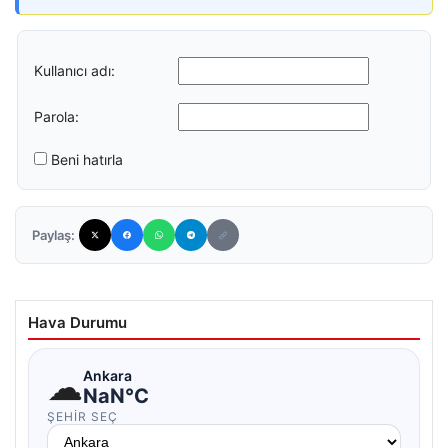
Kullanıcı adı:
Parola:
Beni hatırla
Paylaş:
Hava Durumu
☁
Ankara
NaN°C
ŞEHIR SEÇ