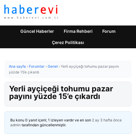
Güncel Haberler
Firma Rehberi
Forum
Çerez Politikası
Ana sayfa
›
Forumlar
›
Genel
›
Yerli ayçiçeği tohumu pazar payını
yüzde 15’e çıkardı
Yerli ayçiçeği tohumu pazar
payını yüzde 15’e çıkardı
Bu konu 0 yanıt içerir, 1 izleyen vardır ve en son
2 ay 3 hafta önce
admin
tarafından güncellenmiştir.