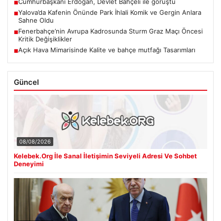
Cumhurbaşkanı Erdoğan, Devlet Bahçeli ile görüştü
■
Yalova’da Kafenin Önünde Park İhlali Komik ve Gergin Anlara
■
Sahne Oldu
Fenerbahçe’nin Avrupa Kadrosunda Sturm Graz Maçı Öncesi
■
Kritik Değişiklikler
Açık Hava Mimarisinde Kalite ve bahçe mutfağı Tasarımları
■
Güncel
08/08/2026
Kelebek.Org İle Sanal İletişimin Seviyeli Adresi Ve Sohbet
Deneyimi