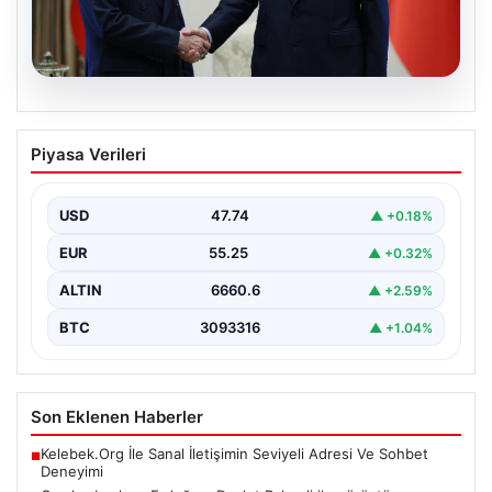
06.08.2026
Cumhurbaşkanı Erdoğan, Devlet
Piyasa Verileri
Bahçeli ile görüştü
USD
47.74
▲ +0.18%
EUR
55.25
▲ +0.32%
ALTIN
6660.6
▲ +2.59%
BTC
3093316
▲ +1.04%
Son Eklenen Haberler
Kelebek.Org İle Sanal İletişimin Seviyeli Adresi Ve Sohbet
■
Deneyimi