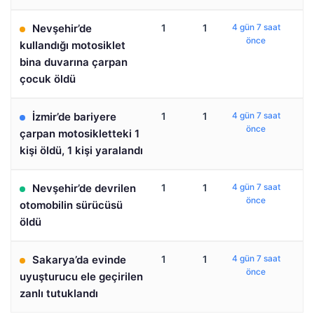
Nevşehir’de
1
1
4 gün 7 saat
önce
kullandığı motosiklet
bina duvarına çarpan
çocuk öldü
İzmir’de bariyere
1
1
4 gün 7 saat
önce
çarpan motosikletteki 1
kişi öldü, 1 kişi yaralandı
Nevşehir’de devrilen
1
1
4 gün 7 saat
önce
otomobilin sürücüsü
öldü
Sakarya’da evinde
1
1
4 gün 7 saat
önce
uyuşturucu ele geçirilen
zanlı tutuklandı