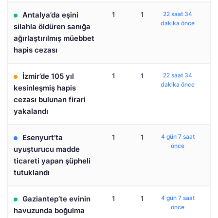
Antalya’da eşini
1
1
22 saat 34
dakika önce
silahla öldüren sanığa
ağırlaştırılmış müebbet
hapis cezası
İzmir’de 105 yıl
1
1
22 saat 34
dakika önce
kesinleşmiş hapis
cezası bulunan firari
yakalandı
Esenyurt’ta
1
1
4 gün 7 saat
önce
uyuşturucu madde
ticareti yapan şüpheli
tutuklandı
Gaziantep’te evinin
1
1
4 gün 7 saat
önce
havuzunda boğulma