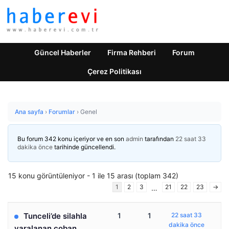
Güncel Haberler
Firma Rehberi
Forum
Çerez Politikası
Ana sayfa
›
Forumlar
›
Genel
Bu forum 342 konu içeriyor ve en son
admin
tarafından
22 saat 33
dakika önce
tarihinde güncellendi.
15 konu görüntüleniyor - 1 ile 15 arası (toplam 342)
1
2
3
21
22
23
→
…
Tunceli’de silahla
1
1
22 saat 33
dakika önce
yaralanan çoban