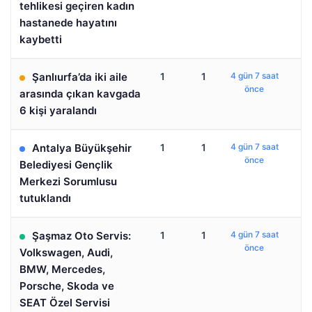
tehlikesi geçiren kadın
hastanede hayatını
kaybetti
Şanlıurfa’da iki aile
1
1
4 gün 7 saat
önce
arasında çıkan kavgada
6 kişi yaralandı
Antalya Büyükşehir
1
1
4 gün 7 saat
önce
Belediyesi Gençlik
Merkezi Sorumlusu
tutuklandı
Şaşmaz Oto Servis:
1
1
4 gün 7 saat
önce
Volkswagen, Audi,
BMW, Mercedes,
Porsche, Skoda ve
SEAT Özel Servisi