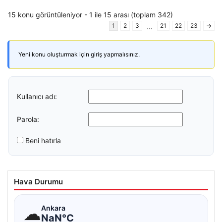
15 konu görüntüleniyor - 1 ile 15 arası (toplam 342)
1
2
3
21
22
23
→
…
Yeni konu oluşturmak için giriş yapmalısınız.
Kullanıcı adı:
Parola:
Beni hatırla
Hava Durumu
☁
Ankara
NaN°C