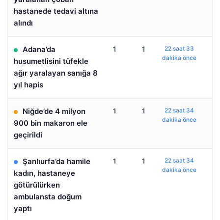
hastanede tedavi altına
alındı
Adana’da
1
1
22 saat 33
dakika önce
husumetlisini tüfekle
ağır yaralayan sanığa 8
yıl hapis
Niğde’de 4 milyon
1
1
22 saat 34
dakika önce
900 bin makaron ele
geçirildi
Şanlıurfa’da hamile
1
1
22 saat 34
dakika önce
kadın, hastaneye
götürülürken
ambulansta doğum
yaptı