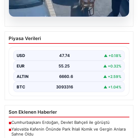
05.08.2026
Yalova’da Kafenin Önünde Park İhlali
Piyasa Verileri
Komik ve Gergin Anlara Sahne Oldu
Yalova'da ilginç bir olay yaşandı. Adnan Menderes
Mahallesi Ufuk Sokak'ta bulunan bir kafede çalışan…
USD
47.74
▲ +0.18%
EUR
55.25
▲ +0.32%
ALTIN
6660.6
▲ +2.59%
BTC
3093316
▲ +1.04%
Son Eklenen Haberler
Cumhurbaşkanı Erdoğan, Devlet Bahçeli ile görüştü
■
Yalova’da Kafenin Önünde Park İhlali Komik ve Gergin Anlara
■
Sahne Oldu