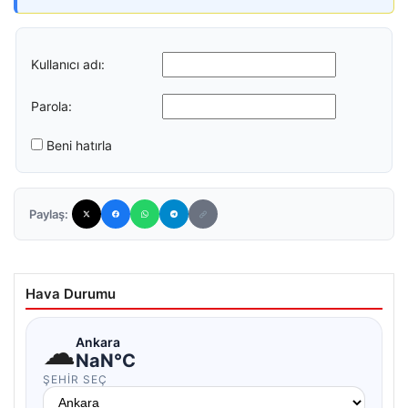
Kullanıcı adı:
Parola:
Beni hatırla
Paylaş:
Hava Durumu
☁
Ankara
NaN°C
ŞEHIR SEÇ