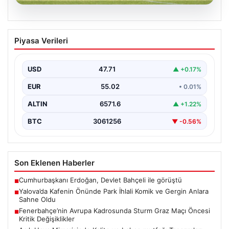
05.08.2026
Fenerbahçe’nin Avrupa Kadrosunda
Piyasa Verileri
Sturm Graz Maçı Öncesi Kritik
Değişiklikler
USD
47.71
▲ +0.17%
Fenerbahçe, UEFA Şampiyonlar Ligi 3. eleme turu ilk
maçında yarın Sturm Graz takımıyla karşılaşmaya…
EUR
55.02
• 0.01%
ALTIN
6571.6
▲ +1.22%
BTC
3061256
▼ -0.56%
Son Eklenen Haberler
Cumhurbaşkanı Erdoğan, Devlet Bahçeli ile görüştü
■
Yalova’da Kafenin Önünde Park İhlali Komik ve Gergin Anlara
■
Sahne Oldu
Fenerbahçe’nin Avrupa Kadrosunda Sturm Graz Maçı Öncesi
■
Kritik Değişiklikler