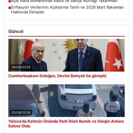
Açık Hava Mimarisinde Kalite ve bahçe mutfağı Tasarımları
■
Enflasyon Verilerinin Açıklanma Tarihi ve 2026 Mart Rakamları
■
Hakkında Detaylar
Güncel
06/08/2026
Cumhurbaşkanı Erdoğan, Devlet Bahçeli ile görüştü
05/08/2026
Yalova’da Kafenin Önünde Park İhlali Komik ve Gergin Anlara
Sahne Oldu