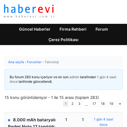
Güncel Haberler
Firma Rehberi
Forum
Çerez Politikası
Ana sayfa
›
Forumlar
›
Teknoloji
Bu forum 283 konu içeriyor ve en son
admin
tarafından
1 gün 4 saat
önce
tarihinde güncellendi.
15 konu görüntüleniyor - 1 ile 15 arası (toplam 283)
1
2
3
17
18
19
→
…
8.000 mAh bataryalı
1
1
1 gün 4 saat
önce
Redmi Note 17 tanıtıldı: