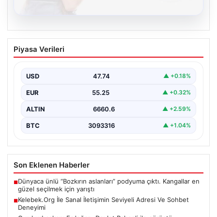
08.08.2026
Kelebek.Org İle Sanal İletişimin Seviyeli
Piyasa Verileri
Adresi Ve Sohbet Deneyimi
Sanal ortamında bireylerin seviyeli bir biçimde iletişim
sağlaması ciddi bir önem taşımaktadır. Günümüzde
USD
47.74
▲ +0.18%
çeşitli…
EUR
55.25
▲ +0.32%
ALTIN
6660.6
▲ +2.59%
BTC
3093316
▲ +1.04%
Son Eklenen Haberler
Dünyaca ünlü “Bozkırın aslanları” podyuma çıktı. Kangallar en
■
güzel seçilmek için yarıştı
Kelebek.Org İle Sanal İletişimin Seviyeli Adresi Ve Sohbet
■
Deneyimi