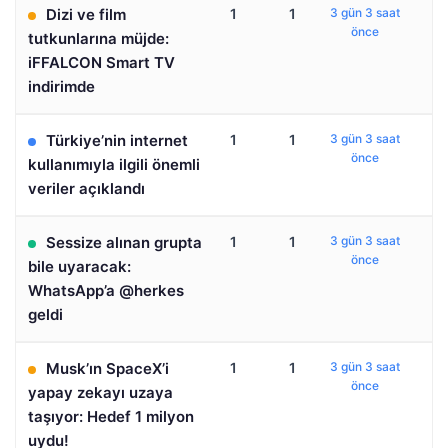
Dizi ve film
1
1
3 gün 3 saat
önce
tutkunlarına müjde:
iFFALCON Smart TV
indirimde
Türkiye’nin internet
1
1
3 gün 3 saat
önce
kullanımıyla ilgili önemli
veriler açıklandı
Sessize alınan grupta
1
1
3 gün 3 saat
önce
bile uyaracak:
WhatsApp’a @herkes
geldi
Musk’ın SpaceX’i
1
1
3 gün 3 saat
önce
yapay zekayı uzaya
taşıyor: Hedef 1 milyon
uydu!