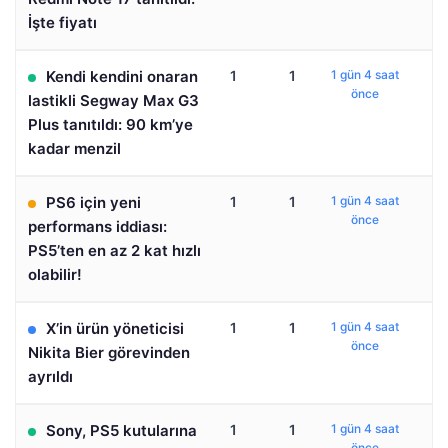
İşte fiyatı
Kendi kendini onaran
1
1
1 gün 4 saat
önce
lastikli Segway Max G3
Plus tanıtıldı: 90 km’ye
kadar menzil
PS6 için yeni
1
1
1 gün 4 saat
önce
performans iddiası:
PS5’ten en az 2 kat hızlı
olabilir!
X’in ürün yöneticisi
1
1
1 gün 4 saat
önce
Nikita Bier görevinden
ayrıldı
Sony, PS5 kutularına
1
1
1 gün 4 saat
önce