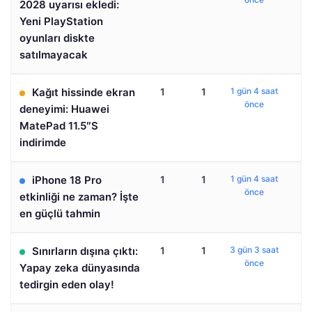
2028 uyarısı ekledi:
Yeni PlayStation
oyunları diskte
satılmayacak
Kağıt hissinde ekran
1
1
1 gün 4 saat
önce
deneyimi: Huawei
MatePad 11.5″S
indirimde
iPhone 18 Pro
1
1
1 gün 4 saat
önce
etkinliği ne zaman? İşte
en güçlü tahmin
Sınırların dışına çıktı:
1
1
3 gün 3 saat
önce
Yapay zeka dünyasında
tedirgin eden olay!