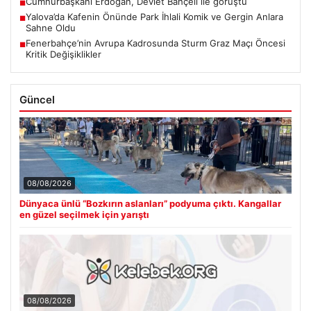
Cumhurbaşkanı Erdoğan, Devlet Bahçeli ile görüştü
■
Yalova’da Kafenin Önünde Park İhlali Komik ve Gergin Anlara
■
Sahne Oldu
Fenerbahçe’nin Avrupa Kadrosunda Sturm Graz Maçı Öncesi
■
Kritik Değişiklikler
Güncel
08/08/2026
Dünyaca ünlü “Bozkırın aslanları” podyuma çıktı. Kangallar
en güzel seçilmek için yarıştı
08/08/2026