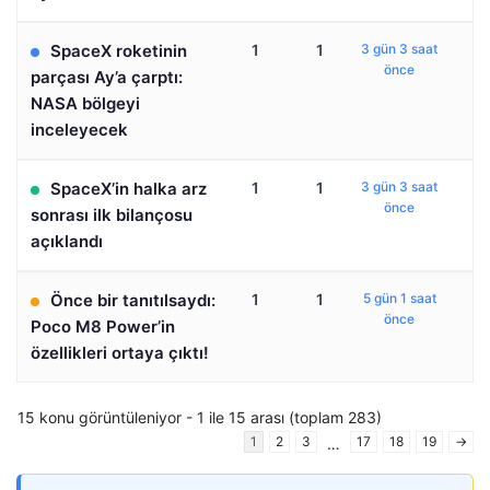
SpaceX roketinin
1
1
3 gün 3 saat
önce
parçası Ay’a çarptı:
NASA bölgeyi
inceleyecek
SpaceX’in halka arz
1
1
3 gün 3 saat
önce
sonrası ilk bilançosu
açıklandı
Önce bir tanıtılsaydı:
1
1
5 gün 1 saat
önce
Poco M8 Power’in
özellikleri ortaya çıktı!
15 konu görüntüleniyor - 1 ile 15 arası (toplam 283)
1
2
3
17
18
19
→
…