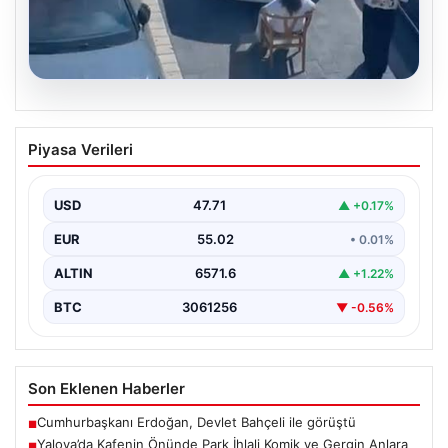
05.08.2026
Yalova’da Kafenin Önünde Park İhlali
Piyasa Verileri
Komik ve Gergin Anlara Sahne Oldu
Yalova'da ilginç bir olay yaşandı. Adnan Menderes
Mahallesi Ufuk Sokak'ta bulunan bir kafede çalışan…
USD
47.71
▲ +0.17%
EUR
55.02
• 0.01%
ALTIN
6571.6
▲ +1.22%
BTC
3061256
▼ -0.56%
Son Eklenen Haberler
Cumhurbaşkanı Erdoğan, Devlet Bahçeli ile görüştü
■
Yalova’da Kafenin Önünde Park İhlali Komik ve Gergin Anlara
■