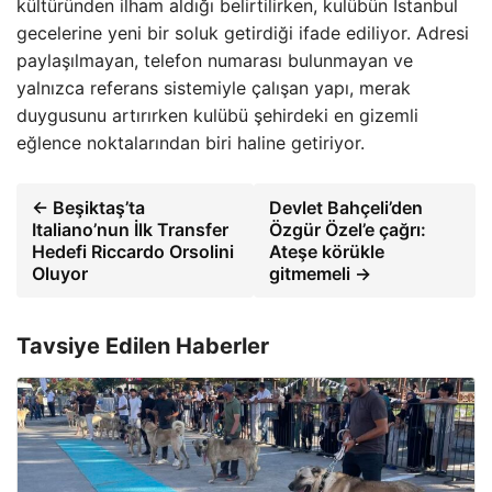
kültüründen ilham aldığı belirtilirken, kulübün İstanbul
gecelerine yeni bir soluk getirdiği ifade ediliyor. Adresi
paylaşılmayan, telefon numarası bulunmayan ve
yalnızca referans sistemiyle çalışan yapı, merak
duygusunu artırırken kulübü şehirdeki en gizemli
eğlence noktalarından biri haline getiriyor.
← Beşiktaş’ta
Devlet Bahçeli’den
Italiano’nun İlk Transfer
Özgür Özel’e çağrı:
Hedefi Riccardo Orsolini
Ateşe körükle
Oluyor
gitmemeli →
Tavsiye Edilen Haberler