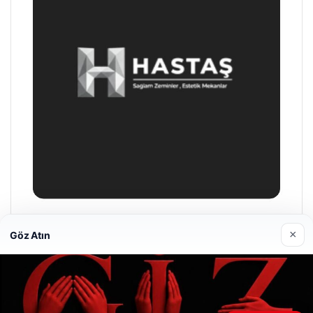
Hastaş Beton
×
Göz Atın
26/05/2026