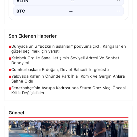
ALTIN
--
--
BTC
--
--
Son Eklenen Haberler
Dünyaca ünlü “Bozkırın aslanları” podyuma çıktı. Kangallar en
■
güzel seçilmek için yarıştı
Kelebek.Org İle Sanal İletişimin Seviyeli Adresi Ve Sohbet
■
Deneyimi
Cumhurbaşkanı Erdoğan, Devlet Bahçeli ile görüştü
■
Yalova’da Kafenin Önünde Park İhlali Komik ve Gergin Anlara
■
Sahne Oldu
Fenerbahçe’nin Avrupa Kadrosunda Sturm Graz Maçı Öncesi
■
Kritik Değişiklikler
Güncel