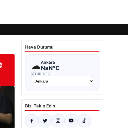
ı
Hava Durumu
e
☁
Ankara
NaN°C
ŞEHIR SEÇ
Bizi Takip Edin