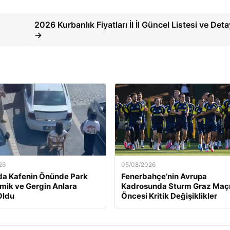
2026 Kurbanlık Fiyatları İl İl Güncel Listesi ve Deta
→
26
05/08/2026
da Kafenin Önünde Park
Fenerbahçe’nin Avrupa
Komik ve Gergin Anlara
Kadrosunda Sturm Graz Maç
Oldu
Öncesi Kritik Değişiklikler