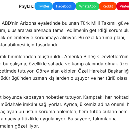
Paylaş:
Twitter
Facebook
WhatsApp
Reddit
Pinte
ABD’nin Arizona eyaletinde bulunan Türk Milli Takımı, güve
, uluslararası arenada temsil edilmenin getirdiği sorumlul
k önlemleriyle korunmaya alınıyor. Bu özel koruma planı,
lanabilmesi için tasarlandı.
li birimlerinden oluşturuldu. Amerika Birleşik Devletleri’nin 
ilen bu çalışma, özellikle sahada ve kamp alanında olmak üzer
zetimde tutuyor. Görev alan ekipler, Özel Harekat Başkanlığı
üdürlüğü’nden uzman kişilerden oluşuyor ve her türlü olası
aat boyunca kapsayan nöbetler tutuyor. Kamptaki her nokta
müdahale imkânı sağlıyorlar. Ayrıca, ülkemiz adına önemli b
maçlayan bu üstün koruma önlemleri, hem futbolcuların hem
macıyla titizlikle uygulanıyor. Bu sayede, takımlarına
maları gözetiliyor.