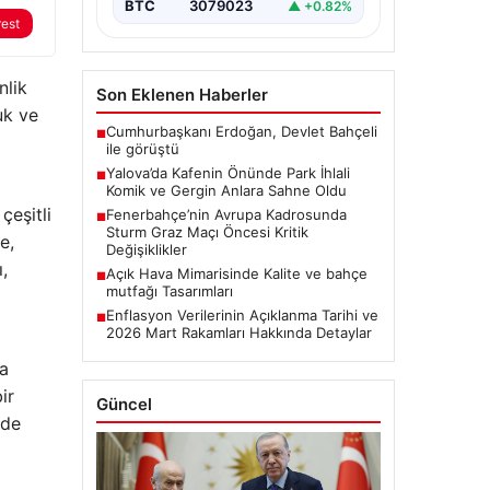
BTC
3079023
▲ +0.82%
rest
nlik
Son Eklenen Haberler
uk ve
Cumhurbaşkanı Erdoğan, Devlet Bahçeli
■
ile görüştü
Yalova’da Kafenin Önünde Park İhlali
■
Komik ve Gergin Anlara Sahne Oldu
çeşitli
Fenerbahçe’nin Avrupa Kadrosunda
■
e,
Sturm Graz Maçı Öncesi Kritik
Değişiklikler
,
Açık Hava Mimarisinde Kalite ve bahçe
■
mutfağı Tasarımları
Enflasyon Verilerinin Açıklanma Tarihi ve
■
2026 Mart Rakamları Hakkında Detaylar
da
ir
Güncel
 de