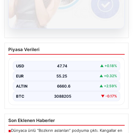
08.08.2026
Kelebek.Org İle Sanal İletişimin Seviyeli
Piyasa Verileri
Adresi Ve Sohbet Deneyimi
Sanal ortamında bireylerin seviyeli bir biçimde iletişim
sağlaması ciddi bir önem taşımaktadır. Günümüzde
USD
47.74
▲ +0.18%
çeşitli…
EUR
55.25
▲ +0.32%
ALTIN
6660.6
▲ +2.59%
BTC
3088205
▼ -0.17%
Son Eklenen Haberler
Dünyaca ünlü “Bozkırın aslanları” podyuma çıktı. Kangallar en
■