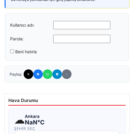
Kullanıcı adı:
Parola:
Beni hatırla
Paylaş:
Hava Durumu
☁
Ankara
NaN°C
ŞEHIR SEÇ