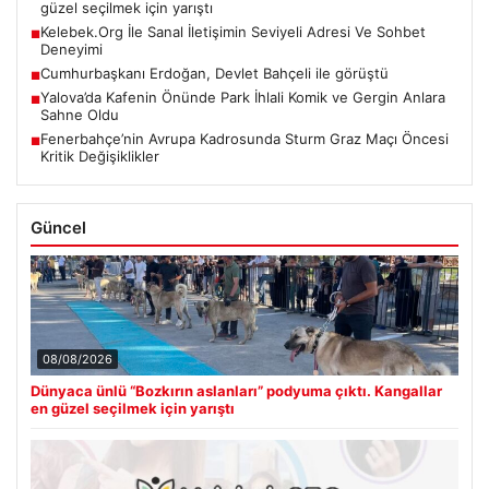
güzel seçilmek için yarıştı
Kelebek.Org İle Sanal İletişimin Seviyeli Adresi Ve Sohbet
■
Deneyimi
Cumhurbaşkanı Erdoğan, Devlet Bahçeli ile görüştü
■
Yalova’da Kafenin Önünde Park İhlali Komik ve Gergin Anlara
■
Sahne Oldu
Fenerbahçe’nin Avrupa Kadrosunda Sturm Graz Maçı Öncesi
■
Kritik Değişiklikler
Güncel
08/08/2026
Dünyaca ünlü “Bozkırın aslanları” podyuma çıktı. Kangallar
en güzel seçilmek için yarıştı