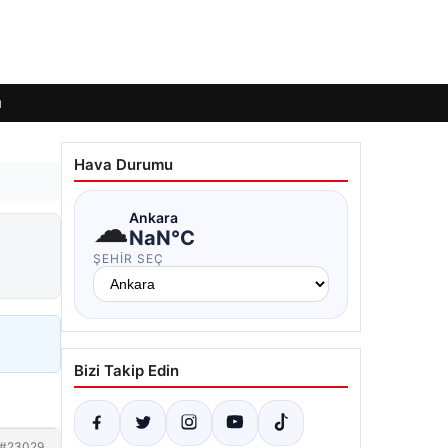
ı
Hava Durumu
☁
Ankara
NaN°C
ŞEHIR SEÇ
Bizi Takip Edin
#23029