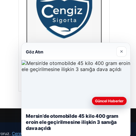
×
Göz Atın
Cengiz Sigorta
23/06/2026
Güncel Haberler
Mersin’de otomobilde 45 kilo 400 gram
eroin ele geçirilmesine ilişkin 3 sanığa
dava açıldı
r
ıyoruz.
Çerez Politikamız
Reddet
Kabul Et