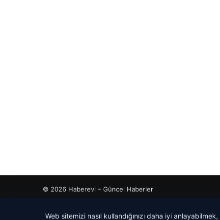
© 2026 Haberevi – Güncel Haberler
Web sitemizi nasıl kullandığınızı daha iyi anlayabilmek,
bahis
bahis
tcio
rdhub