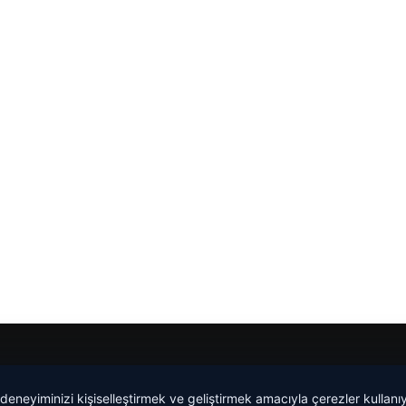
Yeminli Tercüme Bürosu
|
Malta Dil Okulu
|
lemagrup.com.t
 deneyiminizi kişiselleştirmek ve geliştirmek amacıyla çerezler kullan