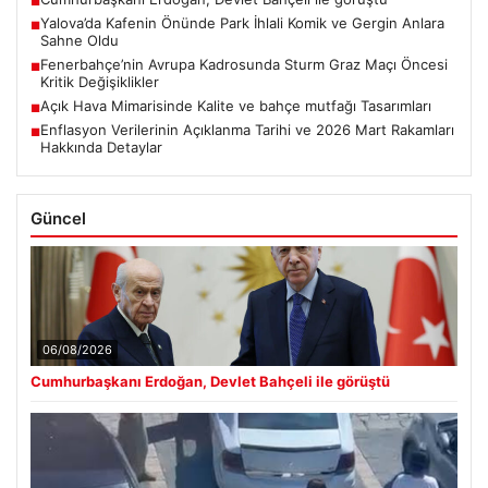
■
Yalova’da Kafenin Önünde Park İhlali Komik ve Gergin Anlara
■
Sahne Oldu
Fenerbahçe’nin Avrupa Kadrosunda Sturm Graz Maçı Öncesi
■
Kritik Değişiklikler
Açık Hava Mimarisinde Kalite ve bahçe mutfağı Tasarımları
■
Enflasyon Verilerinin Açıklanma Tarihi ve 2026 Mart Rakamları
■
Hakkında Detaylar
Güncel
06/08/2026
Cumhurbaşkanı Erdoğan, Devlet Bahçeli ile görüştü