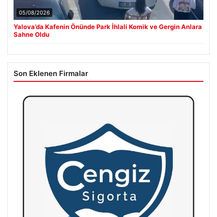
05/08/2026
Yalova’da Kafenin Önünde Park İhlali Komik ve Gergin Anlara
Sahne Oldu
Son Eklenen Firmalar