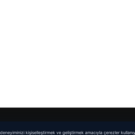
Yeminli Tercüme Bürosu
|
Malta Dil Okulu
|
lemagrup.com.t
 deneyiminizi kişiselleştirmek ve geliştirmek amacıyla çerezler kullan