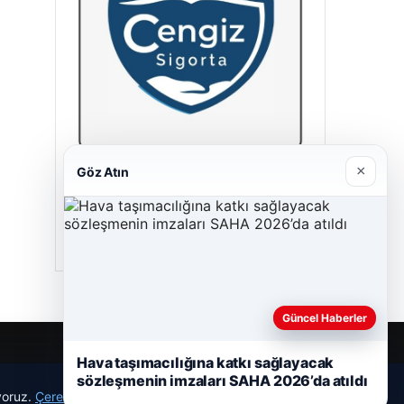
×
Göz Atın
Hastaş Beton
26/05/2026
Güncel Haberler
Hava taşımacılığına katkı sağlayacak
sözleşmenin imzaları SAHA 2026’da atıldı
r
ıyoruz.
Çerez Politikamız
Reddet
Kabul Et