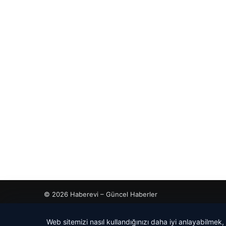
© 2026 Haberevi – Güncel Haberler
Web sitemizi nasıl kullandığınızı daha iyi anlayabilmek,
s
s
ub
betcio