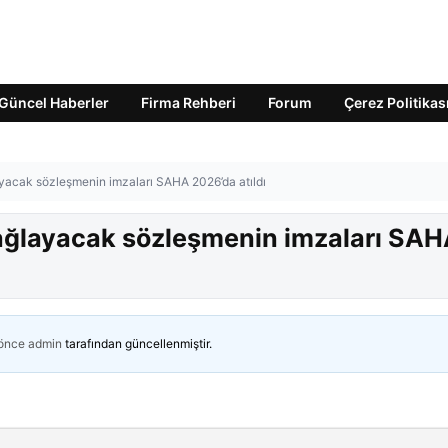
Güncel Haberler
Firma Rehberi
Forum
Çerez Politikas
ayacak sözleşmenin imzaları SAHA 2026’da atıldı
sağlayacak sözleşmenin imzaları SA
 önce
admin
tarafından güncellenmiştir.