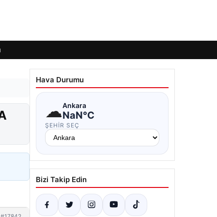
ı
Hava Durumu
☁
Ankara
HA
NaN°C
ŞEHIR SEÇ
Bizi Takip Edin
#17842