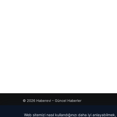
© 2026 Haberevi – Güncel Haberler
Web sitemizi nasıl kullandığınızı daha iyi anlayabilmek,
ahis
ahis
cio
rdhub