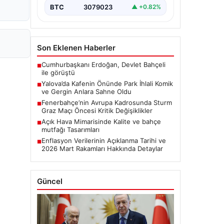
BTC
3079023
▲ +0.82%
Son Eklenen Haberler
Cumhurbaşkanı Erdoğan, Devlet Bahçeli
■
ile görüştü
Yalova’da Kafenin Önünde Park İhlali Komik
■
ve Gergin Anlara Sahne Oldu
Fenerbahçe’nin Avrupa Kadrosunda Sturm
■
Graz Maçı Öncesi Kritik Değişiklikler
Açık Hava Mimarisinde Kalite ve bahçe
■
mutfağı Tasarımları
Enflasyon Verilerinin Açıklanma Tarihi ve
■
2026 Mart Rakamları Hakkında Detaylar
Güncel