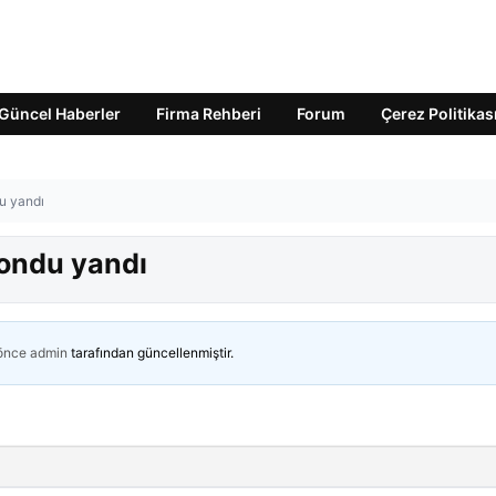
Güncel Haberler
Firma Rehberi
Forum
Çerez Politikas
u yandı
ondu yandı
 önce
admin
tarafından güncellenmiştir.