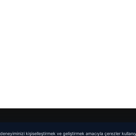
Yeminli Tercüme Bürosu
|
Malta Dil Okulu
|
lemagrup.com.t
 deneyiminizi kişiselleştirmek ve geliştirmek amacıyla çerezler kullan