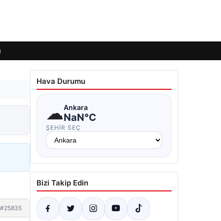
ı
Hava Durumu
☁
Ankara
NaN°C
ŞEHIR SEÇ
Bizi Takip Edin
#25835