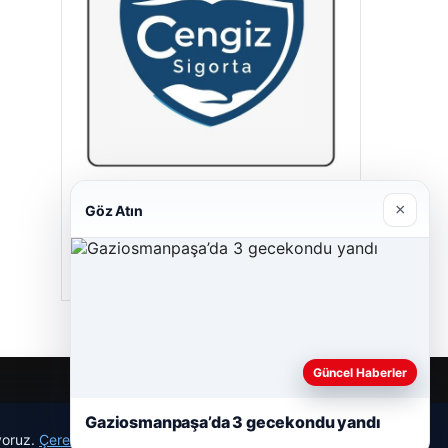
Cengiz Sigorta
×
Göz Atın
23/06/2026
Güncel Haberler
Gaziosmanpaşa’da 3 gecekondu yandı
r
ıyoruz.
Çerez Politikamız
Reddet
Kabul Et