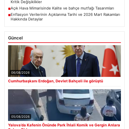
Kritik Değişiklikler
Açık Hava Mimarisinde Kalite ve bahçe mutfağı Tasarımları
■
Enflasyon Verilerinin Açıklanma Tarihi ve 2026 Mart Rakamları
■
Hakkında Detaylar
Güncel
06/08/2026
Cumhurbaşkanı Erdoğan, Devlet Bahçeli ile görüştü
05/08/2026
Yalova’da Kafenin Önünde Park İhlali Komik ve Gergin Anlara