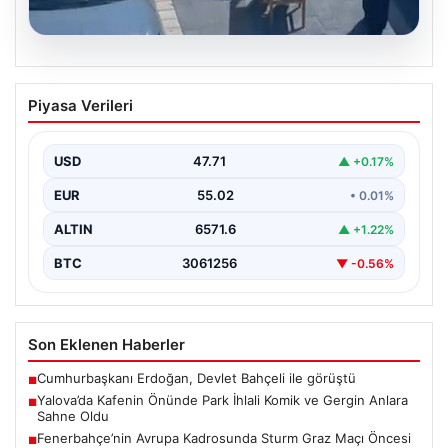
05.08.2026
Yalova’da Kafenin Önünde Park İhlali
Piyasa Verileri
Komik ve Gergin Anlara Sahne Oldu
Yalova'da ilginç bir olay yaşandı. Adnan Menderes
Mahallesi Ufuk Sokak'ta bulunan bir kafede çalışan…
USD
47.71
▲ +0.17%
EUR
55.02
• 0.01%
ALTIN
6571.6
▲ +1.22%
BTC
3061256
▼ -0.56%
Son Eklenen Haberler
Cumhurbaşkanı Erdoğan, Devlet Bahçeli ile görüştü
■
Yalova’da Kafenin Önünde Park İhlali Komik ve Gergin Anlara
■
Sahne Oldu
Fenerbahçe’nin Avrupa Kadrosunda Sturm Graz Maçı Öncesi
■