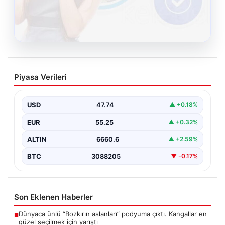
08.08.2026
Kelebek.Org İle Sanal İletişimin Seviyeli
Piyasa Verileri
Adresi Ve Sohbet Deneyimi
Sanal ortamında bireylerin seviyeli bir biçimde iletişim
sağlaması ciddi bir önem taşımaktadır. Günümüzde
USD
47.74
▲ +0.18%
çeşitli…
EUR
55.25
▲ +0.32%
ALTIN
6660.6
▲ +2.59%
BTC
3088205
▼ -0.17%
Son Eklenen Haberler
Dünyaca ünlü “Bozkırın aslanları” podyuma çıktı. Kangallar en
■
güzel seçilmek için yarıştı