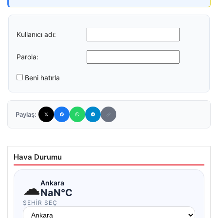
Kullanıcı adı:
Parola:
Beni hatırla
Paylaş:
Hava Durumu
☁
Ankara
NaN°C
ŞEHIR SEÇ