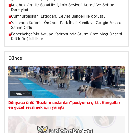
Kelebek.Org İle Sanal İletişimin Seviyeli Adresi Ve Sohbet
■
Deneyimi
Cumhurbaşkanı Erdoğan, Devlet Bahçeli ile görüştü
■
Yalova’da Kafenin Önünde Park İhlali Komik ve Gergin Anlara
■
Sahne Oldu
Fenerbahçe’nin Avrupa Kadrosunda Sturm Graz Maçı Öncesi
■
Kritik Değişiklikler
Güncel
08/08/2026
Dünyaca ünlü “Bozkırın aslanları” podyuma çıktı. Kangallar
en güzel seçilmek için yarıştı