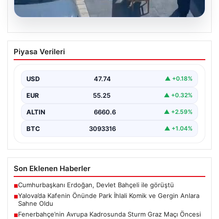
05.08.2026
Yalova’da Kafenin Önünde Park İhlali
Piyasa Verileri
Komik ve Gergin Anlara Sahne Oldu
Yalova’da ilginç bir olay yaşandı. Adnan Menderes
Mahallesi Ufuk Sokak’ta bulunan bir kafede çalışan…
USD
47.74
▲ +0.18%
EUR
55.25
▲ +0.32%
ALTIN
6660.6
▲ +2.59%
BTC
3093316
▲ +1.04%
Son Eklenen Haberler
Cumhurbaşkanı Erdoğan, Devlet Bahçeli ile görüştü
■
Yalova’da Kafenin Önünde Park İhlali Komik ve Gergin Anlara
■
Sahne Oldu
Fenerbahçe’nin Avrupa Kadrosunda Sturm Graz Maçı Öncesi
■