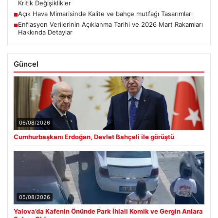
Kritik Değişiklikler
Açık Hava Mimarisinde Kalite ve bahçe mutfağı Tasarımları
■
Enflasyon Verilerinin Açıklanma Tarihi ve 2026 Mart Rakamları
■
Hakkında Detaylar
Güncel
06/08/2026
Cumhurbaşkanı Erdoğan, Devlet Bahçeli ile görüştü
05/08/2026
Yalova’da Kafenin Önünde Park İhlali Komik ve Gergin Anlara