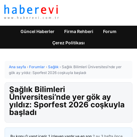
Güncel Haberler
Firma Rehberi
Forum
Çerez Politikası
Ana sayfa
›
Forumlar
›
Sağlık
›
Sağlık Bilimleri Üniversitesi’nde yer
gök ay yıldız: Sporfest 2026 coşkuyla başladı
Sağlık Bilimleri
Üniversitesi’nde yer gök ay
yıldız: Sporfest 2026 coşkuyla
başladı
Bu konu 0 yanıt içerir, 1 izleyen vardır ve en son
2 ay 3 hafta önce