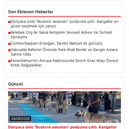
Son Eklenen Haberler
Dünyaca ünlü “Bozkırın aslanları” podyuma çıktı. Kangallar en
■
güzel seçilmek için yarıştı
Kelebek.Org İle Sanal İletişimin Seviyeli Adresi Ve Sohbet
■
Deneyimi
Cumhurbaşkanı Erdoğan, Devlet Bahçeli ile görüştü
■
Yalova’da Kafenin Önünde Park İhlali Komik ve Gergin Anlara
■
Sahne Oldu
Fenerbahçe’nin Avrupa Kadrosunda Sturm Graz Maçı Öncesi
■
Kritik Değişiklikler
Güncel
08/08/2026
Dünyaca ünlü “Bozkırın aslanları” podyuma çıktı. Kangallar