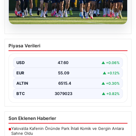
05.08.2026
Fenerbahçe’nin Avrupa Kadrosunda
Piyasa Verileri
Sturm Graz Maçı Öncesi Kritik
Değişiklikler
USD
47.60
▲ +0.06%
Fenerbahçe, UEFA Şampiyonlar Ligi 3. eleme turu ilk
maçında yarın Sturm Graz takımıyla karşılaşmaya…
EUR
55.09
▲ +0.12%
ALTIN
6515.4
▲ +0.30%
BTC
3079023
▲ +0.82%
Son Eklenen Haberler
Yalova’da Kafenin Önünde Park İhlali Komik ve Gergin Anlara
■
Sahne Oldu