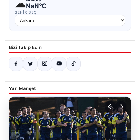
☁
NaN°C
ŞEHIR SEÇ
Bizi Takip Edin
Yan Manşet