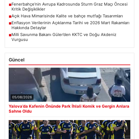
Fenerbahçe’nin Avrupa Kadrosunda Sturm Graz Maçı Öncesi
■
Kritik Değişiklikler
Açık Hava Mimarisinde Kalite ve bahçe mutfağı Tasarımları
■
Enflasyon Verilerinin Açıklanma Tarihi ve 2026 Mart Rakamları
■
Hakkında Detaylar
Milli Savunma Bakanı Güler’den KKTC ve Doğu Akdeniz
■
Vurgusu
Güncel
05/08/2026
Yalova’da Kafenin Önünde Park İhlali Komik ve Gergin Anlara
Sahne Oldu