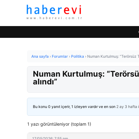
Ana sayfa
›
Forumlar
›
Politika
›
Numan Kurtulmuş: “Terörsüz T
Numan Kurtulmuş: “Terörsü
alındı”
Bu konu 0 yanıt içerir, 1 izleyen vardır ve en son
2 ay 3 hafta
1 yazı görüntüleniyor (toplam 1)
17/05/2026: 7:55 pm