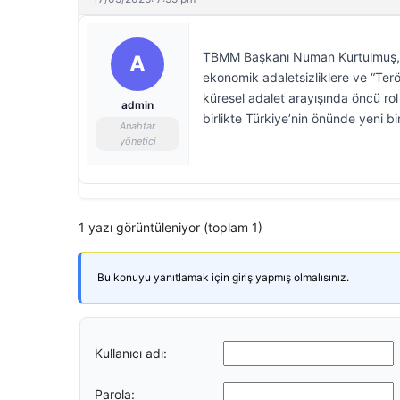
TBMM Başkanı Numan Kurtulmuş, B
A
ekonomik adaletsizliklere ve “Terö
küresel adalet arayışında öncü rol
admin
birlikte Türkiye’nin önünde yeni b
Anahtar
yönetici
1 yazı görüntüleniyor (toplam 1)
Bu konuyu yanıtlamak için giriş yapmış olmalısınız.
Kullanıcı adı:
Parola: