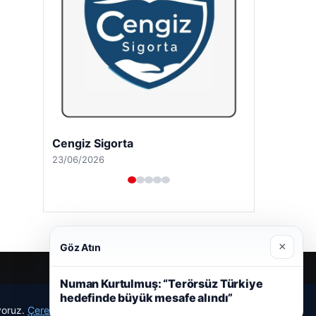
Cengiz Sigorta
23/06/2026
×
Göz Atın
Numan Kurtulmuş: “Terörsüz Türkiye
hedefinde büyük mesafe alındı”
r
ıyoruz.
Çerez Politikamız
Reddet
Kabul Et