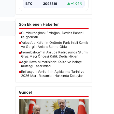
BTC
3093316
▲ +1.04%
Son Eklenen Haberler
Cumhurbaşkanı Erdoğan, Devlet Bahçeli
■
ile görüştü
Yalova’da Kafenin Önünde Park İhlali Komik
■
ve Gergin Anlara Sahne Oldu
Fenerbahçe’nin Avrupa Kadrosunda Sturm
■
Graz Maçı Öncesi Kritik Değişiklikler
Açık Hava Mimarisinde Kalite ve bahçe
■
mutfağı Tasarımları
Enflasyon Verilerinin Açıklanma Tarihi ve
■
2026 Mart Rakamları Hakkında Detaylar
Güncel