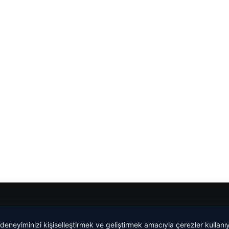
Yeminli Tercüme Bürosu
|
Malta Dil Okulu
|
lemagrup.com.t
 deneyiminizi kişiselleştirmek ve geliştirmek amacıyla çerezler kullan