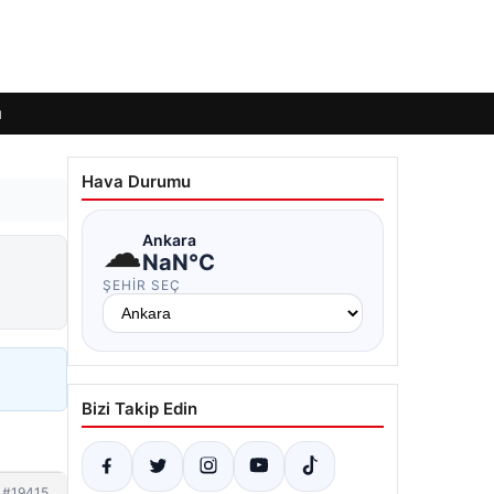
ı
Hava Durumu
☁
Ankara
NaN°C
ŞEHIR SEÇ
Bizi Takip Edin
#19415