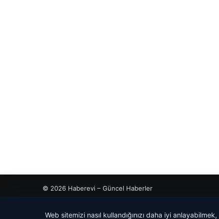
© 2026 Haberevi – Güncel Haberler
Web sitemizi nasıl kullandığınızı daha iyi anlayabilmek,
ahis
ahis
cio
rdhub