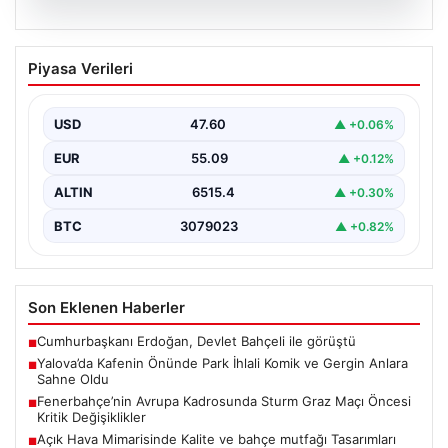
05.08.2026
Yalova’da Kafenin Önünde Park İhlali
Piyasa Verileri
Komik ve Gergin Anlara Sahne Oldu
Yalova'da ilginç bir olay yaşandı. Adnan Menderes
Mahallesi Ufuk Sokak'ta bulunan bir kafede çalışan…
USD
47.60
▲ +0.06%
EUR
55.09
▲ +0.12%
ALTIN
6515.4
▲ +0.30%
BTC
3079023
▲ +0.82%
Son Eklenen Haberler
Cumhurbaşkanı Erdoğan, Devlet Bahçeli ile görüştü
■
Yalova’da Kafenin Önünde Park İhlali Komik ve Gergin Anlara
■
Sahne Oldu
Fenerbahçe’nin Avrupa Kadrosunda Sturm Graz Maçı Öncesi
■
Kritik Değişiklikler
Açık Hava Mimarisinde Kalite ve bahçe mutfağı Tasarımları
■