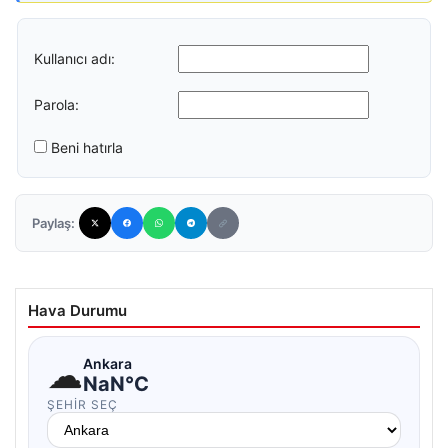
Kullanıcı adı:
Parola:
Beni hatırla
Paylaş:
Hava Durumu
☁
Ankara
NaN°C
ŞEHIR SEÇ