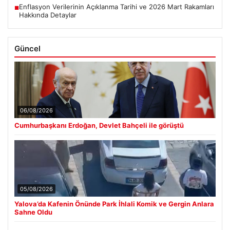
Enflasyon Verilerinin Açıklanma Tarihi ve 2026 Mart Rakamları
■
Hakkında Detaylar
Güncel
06/08/2026
Cumhurbaşkanı Erdoğan, Devlet Bahçeli ile görüştü
05/08/2026
Yalova’da Kafenin Önünde Park İhlali Komik ve Gergin Anlara
Sahne Oldu