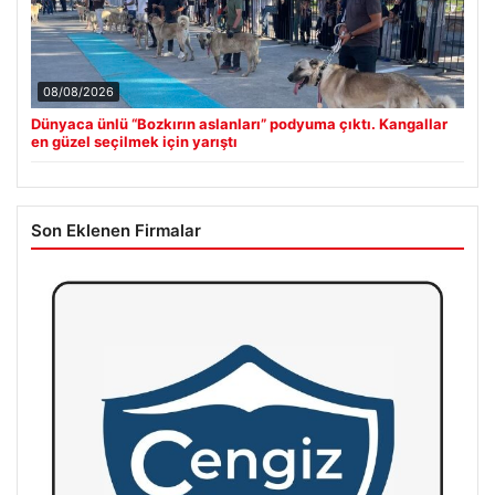
08/08/2026
Dünyaca ünlü “Bozkırın aslanları” podyuma çıktı. Kangallar
en güzel seçilmek için yarıştı
Son Eklenen Firmalar