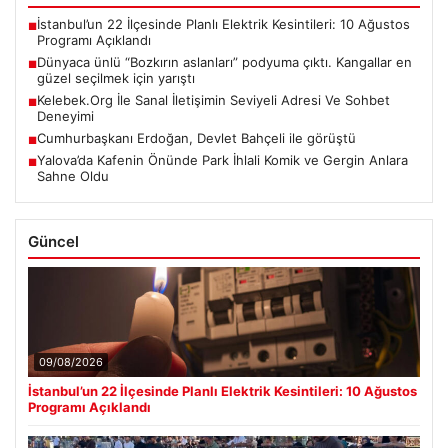
İstanbul’un 22 İlçesinde Planlı Elektrik Kesintileri: 10 Ağustos
■
Programı Açıklandı
Dünyaca ünlü “Bozkırın aslanları” podyuma çıktı. Kangallar en
■
güzel seçilmek için yarıştı
Kelebek.Org İle Sanal İletişimin Seviyeli Adresi Ve Sohbet
■
Deneyimi
Cumhurbaşkanı Erdoğan, Devlet Bahçeli ile görüştü
■
Yalova’da Kafenin Önünde Park İhlali Komik ve Gergin Anlara
■
Sahne Oldu
Güncel
09/08/2026
İstanbul’un 22 İlçesinde Planlı Elektrik Kesintileri: 10 Ağustos
Programı Açıklandı