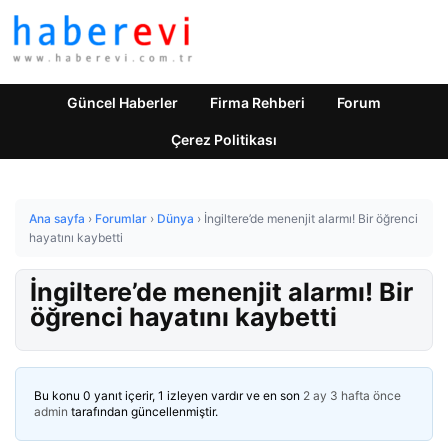
Güncel Haberler
Firma Rehberi
Forum
Çerez Politikası
Ana sayfa
›
Forumlar
›
Dünya
›
İngiltere’de menenjit alarmı! Bir öğrenci
hayatını kaybetti
İngiltere’de menenjit alarmı! Bir
öğrenci hayatını kaybetti
Bu konu 0 yanıt içerir, 1 izleyen vardır ve en son
2 ay 3 hafta önce
admin
tarafından güncellenmiştir.