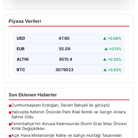
05.08.2026
Yalova’da Kafenin Önünde Park İhlali
Piyasa Verileri
Komik ve Gergin Anlara Sahne Oldu
Yalova'da ilginç bir olay yaşandı. Adnan Menderes
Mahallesi Ufuk Sokak'ta bulunan bir kafede çalışan…
USD
47.60
▲ +0.06%
EUR
55.09
▲ +0.12%
ALTIN
6515.4
▲ +0.30%
BTC
3079023
▲ +0.82%
Son Eklenen Haberler
Cumhurbaşkanı Erdoğan, Devlet Bahçeli ile görüştü
■
Yalova’da Kafenin Önünde Park İhlali Komik ve Gergin Anlara
■
Sahne Oldu
Fenerbahçe’nin Avrupa Kadrosunda Sturm Graz Maçı Öncesi
■
Kritik Değişiklikler
Açık Hava Mimarisinde Kalite ve bahçe mutfağı Tasarımları
■