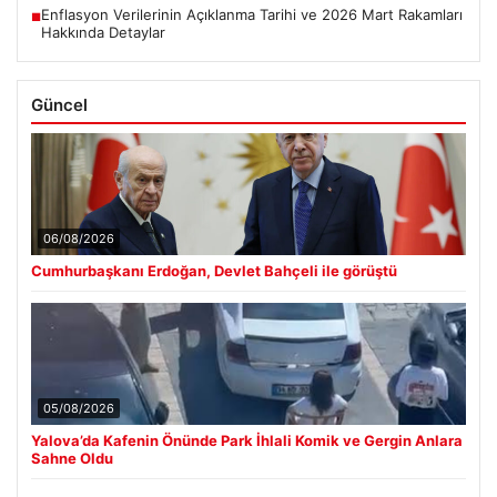
Enflasyon Verilerinin Açıklanma Tarihi ve 2026 Mart Rakamları
■
Hakkında Detaylar
Güncel
06/08/2026
Cumhurbaşkanı Erdoğan, Devlet Bahçeli ile görüştü
05/08/2026
Yalova’da Kafenin Önünde Park İhlali Komik ve Gergin Anlara
Sahne Oldu