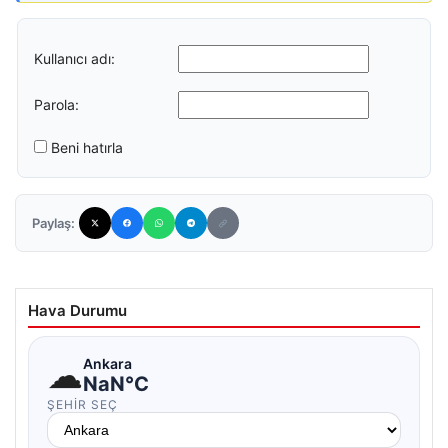
Kullanıcı adı:
Parola:
Beni hatırla
Paylaş:
Hava Durumu
☁
Ankara
NaN°C
ŞEHIR SEÇ