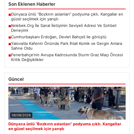
Son Eklenen Haberler
Dünyaca ünlü “Bozkırın aslanları” podyuma çıktı. Kangallar en
■
güzel seçilmek için yarıştı
Kelebek.Org İle Sanal İletişimin Seviyeli Adresi Ve Sohbet
■
Deneyimi
Cumhurbaşkanı Erdoğan, Devlet Bahçeli ile görüştü
■
Yalova’da Kafenin Önünde Park İhlali Komik ve Gergin Anlara
■
Sahne Oldu
Fenerbahçe’nin Avrupa Kadrosunda Sturm Graz Maçı Öncesi
■
Kritik Değişiklikler
Güncel
08/08/2026
Dünyaca ünlü “Bozkırın aslanları” podyuma çıktı. Kangallar
en güzel seçilmek için yarıştı