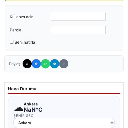
Kullanıcı adı:
Parola:
Beni hatırla
Paylaş:
Hava Durumu
☁
Ankara
NaN°C
ŞEHIR SEÇ