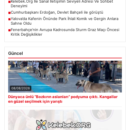
Kelebek.Org İle Sanal İletişimin Seviyeli Adresi Ve Sohbet
■
Deneyimi
Cumhurbaşkanı Erdoğan, Devlet Bahçeli ile görüştü
■
Yalova’da Kafenin Önünde Park İhlali Komik ve Gergin Anlara
■
Sahne Oldu
Fenerbahçe’nin Avrupa Kadrosunda Sturm Graz Maçı Öncesi
■
Kritik Değişiklikler
Güncel
08/08/2026
Dünyaca ünlü “Bozkırın aslanları” podyuma çıktı. Kangallar
en güzel seçilmek için yarıştı