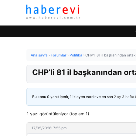
Ana sayfa
›
Forumlar
›
Politika
›
CHP’li 81 il başkanından orta
CHP’li 81 il başkanından or
Bu konu 0 yanıt içerir, 1 izleyen vardır ve en son
2 ay 3 hafta
1 yazı görüntüleniyor (toplam 1)
17/05/2026: 7:55 pm