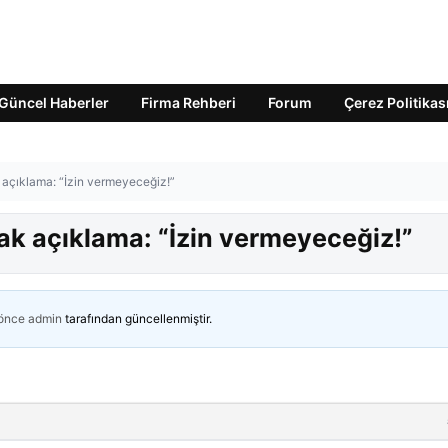
Güncel Haberler
Firma Rehberi
Forum
Çerez Politikas
k açıklama: “İzin vermeyeceğiz!”
tak açıklama: “İzin vermeyeceğiz!”
 önce
admin
tarafından güncellenmiştir.