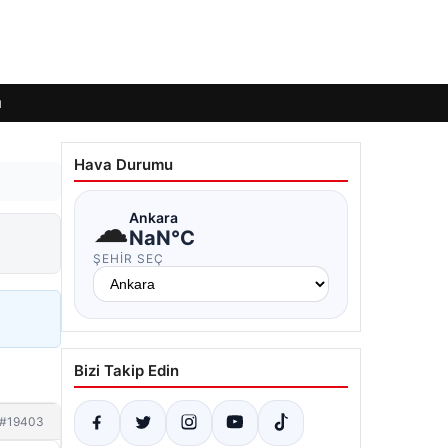
ı
Hava Durumu
☁
Ankara
NaN°C
ŞEHIR SEÇ
Bizi Takip Edin
#19403