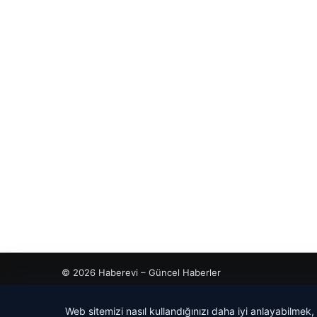
© 2026 Haberevi – Güncel Haberler
Web sitemizi nasıl kullandığınızı daha iyi anlayabilmek,
ahis
ahis
cio
rdhub