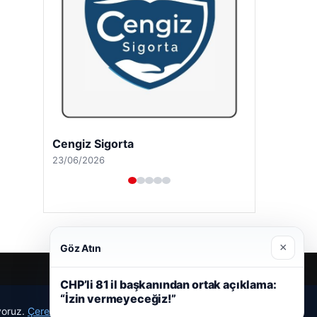
Cengiz Sigorta
23/06/2026
×
Göz Atın
CHP’li 81 il başkanından ortak açıklama:
“İzin vermeyeceğiz!”
r
ıyoruz.
Çerez Politikamız
Reddet
Kabul Et