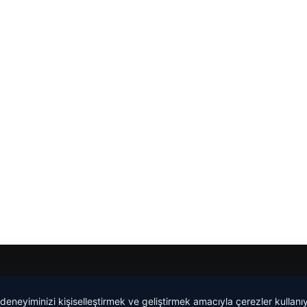
Yeminli Tercüme Bürosu
|
Malta Dil Okulu
|
lemagrup.com.t
 deneyiminizi kişiselleştirmek ve geliştirmek amacıyla çerezler kullan