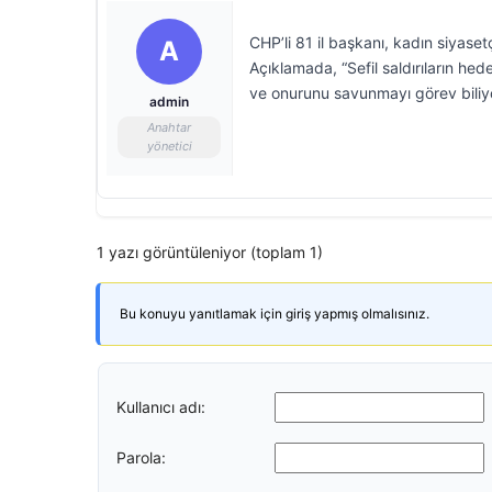
CHP’li 81 il başkanı, kadın siyaset
A
Açıklamada, “Sefil saldırıların he
ve onurunu savunmayı görev biliyo
admin
Anahtar
yönetici
1 yazı görüntüleniyor (toplam 1)
Bu konuyu yanıtlamak için giriş yapmış olmalısınız.
Kullanıcı adı:
Parola: