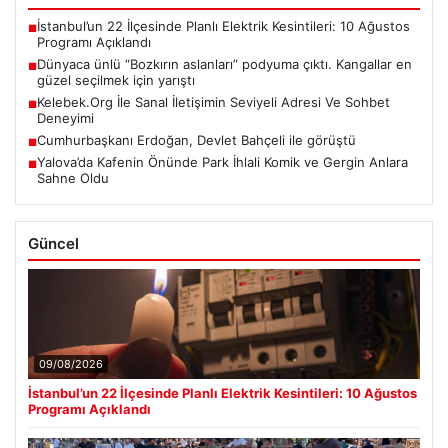
İstanbul’un 22 İlçesinde Planlı Elektrik Kesintileri: 10 Ağustos
■
Programı Açıklandı
Dünyaca ünlü “Bozkırın aslanları” podyuma çıktı. Kangallar en
■
güzel seçilmek için yarıştı
Kelebek.Org İle Sanal İletişimin Seviyeli Adresi Ve Sohbet
■
Deneyimi
Cumhurbaşkanı Erdoğan, Devlet Bahçeli ile görüştü
■
Yalova’da Kafenin Önünde Park İhlali Komik ve Gergin Anlara
■
Sahne Oldu
Güncel
09/08/2026
İstanbul’un 22 İlçesinde Planlı Elektrik Kesintileri: 10 Ağustos
Programı Açıklandı