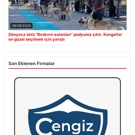
08/08/2026
Dünyaca ünlü “Bozkırın aslanları” podyuma çıktı. Kangallar
en güzel seçilmek için yarıştı
Son Eklenen Firmalar