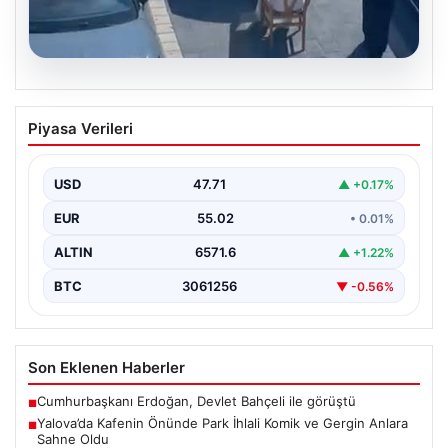
05.08.2026
Yalova’da Kafenin Önünde Park İhlali
Piyasa Verileri
Komik ve Gergin Anlara Sahne Oldu
Yalova'da ilginç bir olay yaşandı. Adnan Menderes
Mahallesi Ufuk Sokak'ta bulunan bir kafede çalışan…
USD
47.71
▲ +0.17%
EUR
55.02
• 0.01%
ALTIN
6571.6
▲ +1.22%
BTC
3061256
▼ -0.56%
Son Eklenen Haberler
Cumhurbaşkanı Erdoğan, Devlet Bahçeli ile görüştü
■
Yalova’da Kafenin Önünde Park İhlali Komik ve Gergin Anlara
■
Sahne Oldu