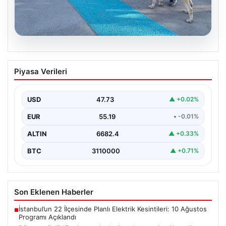
08.08.2026
Dünyaca ünlü “Bozkırın aslanları”
Piyasa Verileri
podyuma çıktı. Kangallar en güzel
seçilmek için yarıştı
USD
47.73
▲ +0.02%
{"title": "Dünyaca Ünlü 'Bozkırın Aslanları' Podyuma
Çıktı: Kangallar En Güzel Seçilmek İçin Yarıştı",
EUR
55.19
• -0.01%
"content":…
ALTIN
6682.4
▲ +0.33%
BTC
3110000
▲ +0.71%
Son Eklenen Haberler
İstanbul’un 22 İlçesinde Planlı Elektrik Kesintileri: 10 Ağustos
■
Programı Açıklandı