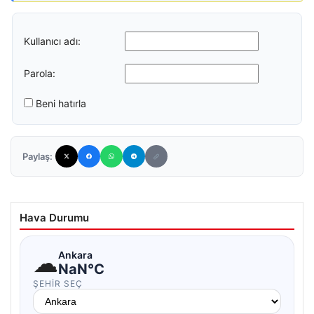
Kullanıcı adı:
Parola:
Beni hatırla
Paylaş:
Hava Durumu
☁
Ankara
NaN°C
ŞEHIR SEÇ