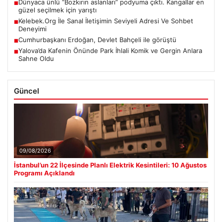
Dünyaca ünlü “Bozkırın aslanları” podyuma çıktı. Kangallar en
■
güzel seçilmek için yarıştı
Kelebek.Org İle Sanal İletişimin Seviyeli Adresi Ve Sohbet
■
Deneyimi
Cumhurbaşkanı Erdoğan, Devlet Bahçeli ile görüştü
■
Yalova’da Kafenin Önünde Park İhlali Komik ve Gergin Anlara
■
Sahne Oldu
Güncel
09/08/2026
İstanbul’un 22 İlçesinde Planlı Elektrik Kesintileri: 10 Ağustos
Programı Açıklandı