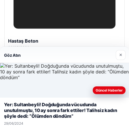
Hastaş Beton
26/05/2026
×
Göz Atın
Güncel Haberler
© 2026 Haberevi – Güncel Haberler
Web sitemizi nasıl kullandığınızı daha iyi anlayabilmek,
Yeminli Tercüme Bürosu
|
Malta Dil Okulu
|
Yer: Sultanbeyli! Doğduğunda vücudunda
deneyiminizi kişiselleştirmek ve geliştirmek amacıyla çerezler
lemagrup.com.tr
unutulmuştu, 10 ay sonra fark ettiler! Talihsiz kadın
kullanıyoruz.
Çerez Politikamız
his
his
ub
tcio
şöyle dedi: “Ölümden döndüm”
Reddet
Kabul Et
29/06/2024