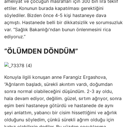
ameliyat ve çocuğun masrafları için 300 bin lira teklif
ettiler. Konunun burada kapatılması gerektiğini
söylediler. Bizden önce 4-5 kişi hastaneye dava
açmıştı. Hastanede belli bir dikkatsizlik ve sorumsuzluk
var. “Sağlık Bakanlığı'ndan bunun önlenmesini rica
ediyoruz.”
“ÖLÜMDEN DÖNDÜM”
Konuyla ilgili konuşan anne Farangiz Ergashova,
“Ağrılarım başladı, sürekli akıntım vardı, doğumdan
sonra normal olabileceğini düşündüm. 2-3 ay oldu,
hala devam ediyor, değilim. güzel, sırtım ağrıyor, sonra
eşim beni hastaneye götürdü ve hastanede de aynı
şeyi anlattım, yabancı bir cisim hissettiğimi ve ağırlık
olduğunu söyledim, çünkü sürekli ağrım olduğu için
kabız olabilirsin dediler. Bu yüzden çocuklarıma