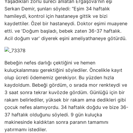
Yaşadıkları zorlu süreci anlatan Ergaşova'nın eşi
Serkan Demir, şunları söyledi: “Eşim 34 haftalık
hamileydi, kontrol için hastaneye gittik ve bizi
kaydettiler. Özel bir hastaneydi. Doktor eşimi muayene
etti. ve 'Doğum başladı, bebek zaten 36-37 haftalık.
Acil doğum var' diyerek eşini ameliyathaneye götürdü.
Bebeğin nefes darlığı çektiğini ve hemen
kuluçkalanması gerektiğini söylediler. Öncelikle kayıt
olup ücreti ödememiz gerekiyor. Bu yüzden hızla
kaydoldum. Bebeği gördüm, o sırada mor renkteydi ve
3 saat sonra tekrar kuvözde gördüm. Günlüğü için bir
rakam belirlediler, yüksek bir rakam ama dedikleri gibi
çocuk nefes alamıyordu. 34 haftalık doğdu ve bize 36-
37 haftalık olduğunu söyledi. 9 gün kuluçka
makinesinde kaldıktan sonra paranın tamamını
yatırmamı istediler.