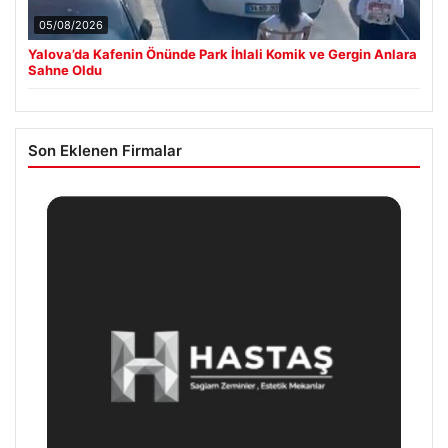
05/08/2026
Yalova’da Kafenin Önünde Park İhlali Komik ve Gergin Anlara
Sahne Oldu
Son Eklenen Firmalar