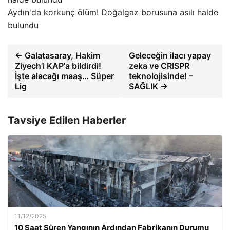
Aydın'da korkunç ölüm! Doğalgaz borusuna asılı halde
bulundu
← Galatasaray, Hakim
Geleceğin ilacı yapay
Ziyech'i KAP'a bildirdi!
zeka ve CRISPR
İşte alacağı maaş… Süper
teknolojisinde! –
Lig
SAĞLIK →
Tavsiye Edilen Haberler
11/12/2025
10 Saat Süren Yangının Ardından Fabrikanın Durumu