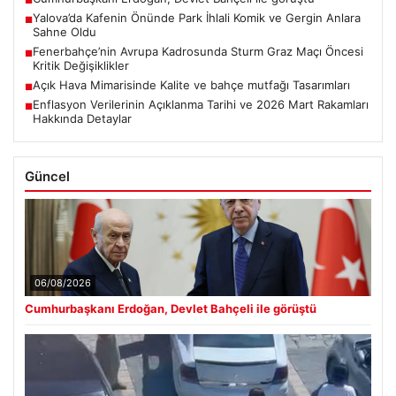
■
Yalova’da Kafenin Önünde Park İhlali Komik ve Gergin Anlara
■
Sahne Oldu
Fenerbahçe’nin Avrupa Kadrosunda Sturm Graz Maçı Öncesi
■
Kritik Değişiklikler
Açık Hava Mimarisinde Kalite ve bahçe mutfağı Tasarımları
■
Enflasyon Verilerinin Açıklanma Tarihi ve 2026 Mart Rakamları
■
Hakkında Detaylar
Güncel
06/08/2026
Cumhurbaşkanı Erdoğan, Devlet Bahçeli ile görüştü