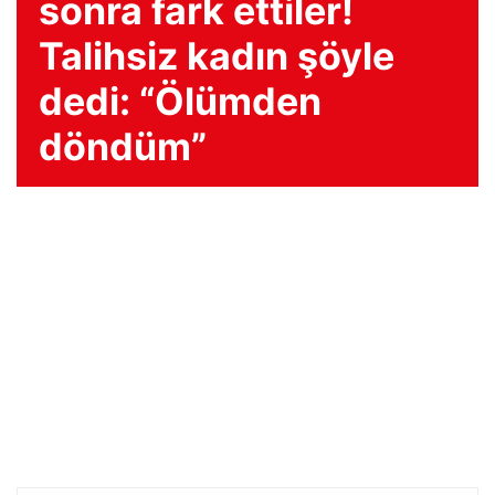
sonra fark ettiler!
Talihsiz kadın şöyle
dedi: “Ölümden
döndüm”