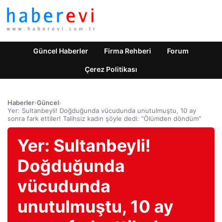
Güncel Haberler
Firma Rehberi
Forum
Çerez Politikası
Haberler
›
Güncel
›
Yer: Sultanbeyli! Doğduğunda vücudunda unutulmuştu, 10 ay
sonra fark ettiler! Talihsiz kadın şöyle dedi: “Ölümden döndüm”
Yer: Sultanbeyli!
Doğduğunda
vücudunda
unutulmuştu, 10 ay