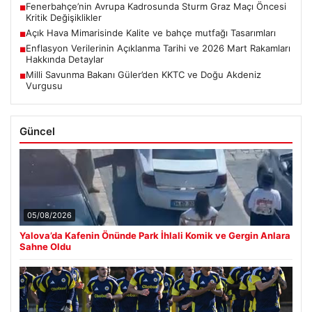
Fenerbahçe’nin Avrupa Kadrosunda Sturm Graz Maçı Öncesi
■
Kritik Değişiklikler
Açık Hava Mimarisinde Kalite ve bahçe mutfağı Tasarımları
■
Enflasyon Verilerinin Açıklanma Tarihi ve 2026 Mart Rakamları
■
Hakkında Detaylar
Milli Savunma Bakanı Güler’den KKTC ve Doğu Akdeniz
■
Vurgusu
Güncel
05/08/2026
Yalova’da Kafenin Önünde Park İhlali Komik ve Gergin Anlara
Sahne Oldu