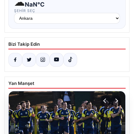
☁
NaN°C
ŞEHIR SEÇ
Bizi Takip Edin
Yan Manşet