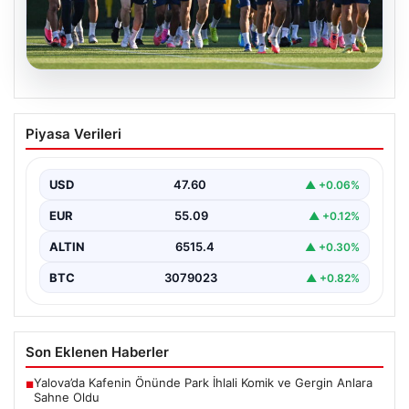
05.08.2026
Fenerbahçe’nin Avrupa Kadrosunda
Piyasa Verileri
Sturm Graz Maçı Öncesi Kritik
Değişiklikler
USD
47.60
▲ +0.06%
Fenerbahçe, UEFA Şampiyonlar Ligi 3. eleme turu ilk
maçında yarın Sturm Graz takımıyla karşılaşmaya…
EUR
55.09
▲ +0.12%
ALTIN
6515.4
▲ +0.30%
BTC
3079023
▲ +0.82%
Son Eklenen Haberler
Yalova’da Kafenin Önünde Park İhlali Komik ve Gergin Anlara
■
Sahne Oldu