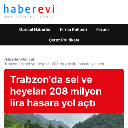
Güncel Haberler
Firma Rehberi
Forum
Çerez Politikası
Haberler
›
Güncel
›
Trabzon'da sel ve heyelan 208 milyon lira hasara yol açtı
Trabzon'da sel ve
heyelan 208 milyon
lira hasara yol açtı