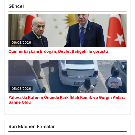
Güncel
06/08/2026
Cumhurbaşkanı Erdoğan, Devlet Bahçeli ile görüştü
05/08/2026
Yalova’da Kafenin Önünde Park İhlali Komik ve Gergin Anlara
Sahne Oldu
Son Eklenen Firmalar