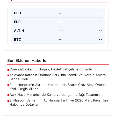
Komik ve Gergin Anlara Sahne Oldu
Yalova’da ilginç bir olay yaşandı. Adnan Menderes
Mahallesi Ufuk Sokak’ta bulunan bir kafede çalışan…
USD
--
--
EUR
--
--
ALTIN
--
--
BTC
--
--
Son Eklenen Haberler
Cumhurbaşkanı Erdoğan, Devlet Bahçeli ile görüştü
■
Yalova’da Kafenin Önünde Park İhlali Komik ve Gergin Anlara
■
Sahne Oldu
Fenerbahçe’nin Avrupa Kadrosunda Sturm Graz Maçı Öncesi
■
Kritik Değişiklikler
Açık Hava Mimarisinde Kalite ve bahçe mutfağı Tasarımları
■
Enflasyon Verilerinin Açıklanma Tarihi ve 2026 Mart Rakamları
■
Hakkında Detaylar