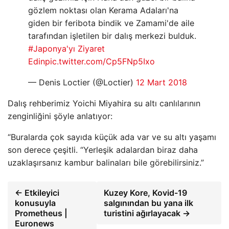
gözlem noktası olan Kerama Adaları'na
giden bir feribota bindik ve Zamami'de aile
tarafından işletilen bir dalış merkezi bulduk.
#Japonya'yı Ziyaret
Edin
pic.twitter.com/Cp5FNp5Ixo
— Denis Loctier (@Loctier)
12 Mart 2018
Dalış rehberimiz Yoichi Miyahira su altı canlılarının
zenginliğini şöyle anlatıyor:
“Buralarda çok sayıda küçük ada var ve su altı yaşamı
son derece çeşitli. “Yerleşik adalardan biraz daha
uzaklaşırsanız kambur balinaları bile görebilirsiniz.”
← Etkileyici
Kuzey Kore, Kovid-19
konusuyla
salgınından bu yana ilk
Prometheus |
turistini ağırlayacak →
Euronews