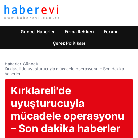
Güncel Haberler
Firma Rehberi
Forum
Çerez Politikası
Haberler
›
Güncel
›
Kırklareli'de uyuşturucuyla mücadele operasyonu – Son dakika
haberler
Kırklareli'de
uyuşturucuyla
mücadele operasyonu
– Son dakika haberler