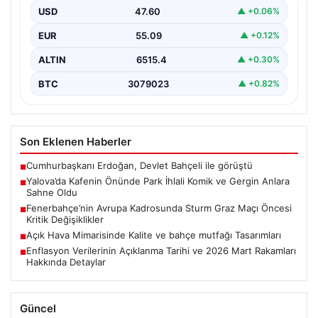
Mahallesi Ufuk Sokak’ta bulunan bir kafede çalışan…
USD
47.60
▲ +0.06%
EUR
55.09
▲ +0.12%
ALTIN
6515.4
▲ +0.30%
BTC
3079023
▲ +0.82%
Son Eklenen Haberler
Cumhurbaşkanı Erdoğan, Devlet Bahçeli ile görüştü
■
Yalova’da Kafenin Önünde Park İhlali Komik ve Gergin Anlara
■
Sahne Oldu
Fenerbahçe’nin Avrupa Kadrosunda Sturm Graz Maçı Öncesi
■
Kritik Değişiklikler
Açık Hava Mimarisinde Kalite ve bahçe mutfağı Tasarımları
■
Enflasyon Verilerinin Açıklanma Tarihi ve 2026 Mart Rakamları
■
Hakkında Detaylar
Güncel