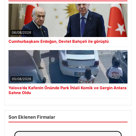
06/08/2026
Cumhurbaşkanı Erdoğan, Devlet Bahçeli ile görüştü
05/08/2026
Yalova’da Kafenin Önünde Park İhlali Komik ve Gergin Anlara
Sahne Oldu
Son Eklenen Firmalar