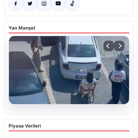
Yan Manşet
05.08.2026
Yalova’da Kafenin Önünde Park İhlali
Piyasa Verileri
Komik ve Gergin Anlara Sahne Oldu
Yalova’da ilginç bir olay yaşandı. Adnan Menderes