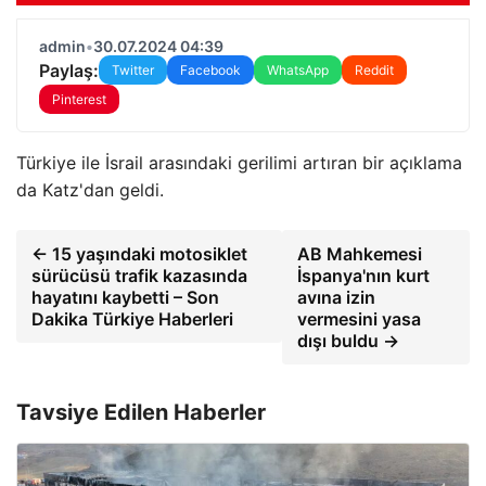
admin
•
30.07.2024 04:39
Paylaş:
Twitter
Facebook
WhatsApp
Reddit
Pinterest
Türkiye ile İsrail arasındaki gerilimi artıran bir açıklama
da Katz'dan geldi.
← 15 yaşındaki motosiklet
AB Mahkemesi
sürücüsü trafik kazasında
İspanya'nın kurt
hayatını kaybetti – Son
avına izin
Dakika Türkiye Haberleri
vermesini yasa
dışı buldu →
Tavsiye Edilen Haberler