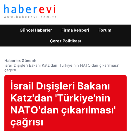
Güncel Haberler
Firma Rehberi
Forum
Çerez Politikası
Haberler
›
Güncel
›
İsrail Dışişleri Bakanı Katz'dan 'Türkiye'nin NATO'dan çıkarılması'
çağrısı
İsrail Dışişleri Bakanı
Katz'dan 'Türkiye'nin
NATO'dan çıkarılması'
çağrısı