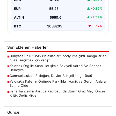
çeşitli…
EUR
55.25
▲ +0.32%
ALTIN
6660.6
▲ +2.59%
BTC
3088205
▼ -0.17%
Son Eklenen Haberler
Dünyaca ünlü “Bozkırın aslanları” podyuma çıktı. Kangallar en
■
güzel seçilmek için yarıştı
Kelebek.Org İle Sanal İletişimin Seviyeli Adresi Ve Sohbet
■
Deneyimi
Cumhurbaşkanı Erdoğan, Devlet Bahçeli ile görüştü
■
Yalova’da Kafenin Önünde Park İhlali Komik ve Gergin Anlara
■
Sahne Oldu
Fenerbahçe’nin Avrupa Kadrosunda Sturm Graz Maçı Öncesi
■
Kritik Değişiklikler
Güncel