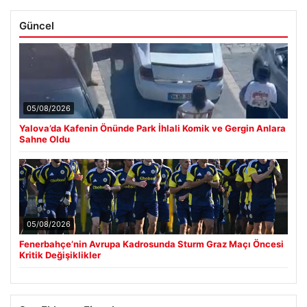
Güncel
05/08/2026
Yalova’da Kafenin Önünde Park İhlali Komik ve Gergin Anlara
Sahne Oldu
05/08/2026
Fenerbahçe’nin Avrupa Kadrosunda Sturm Graz Maçı Öncesi
Kritik Değişiklikler