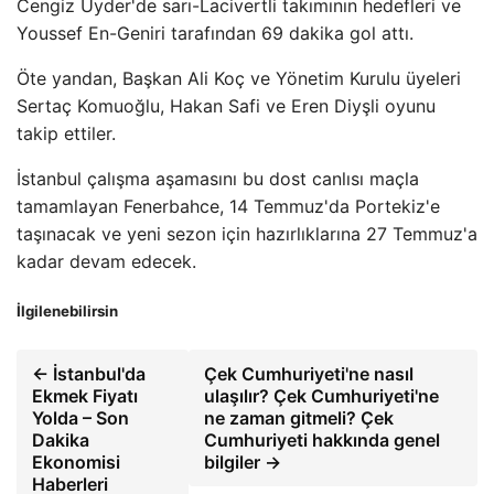
Cengiz Üyder'de sarı-Lacivertli takımının hedefleri ve
Youssef En-Geniri tarafından 69 dakika gol attı.
Öte yandan, Başkan Ali Koç ve Yönetim Kurulu üyeleri
Sertaç Komuoğlu, Hakan Safi ve Eren Diyşli oyunu
takip ettiler.
İstanbul çalışma aşamasını bu dost canlısı maçla
tamamlayan Fenerbahce, 14 Temmuz'da Portekiz'e
taşınacak ve yeni sezon için hazırlıklarına 27 Temmuz'a
kadar devam edecek.
İlgilenebilirsin
← İstanbul'da
Çek Cumhuriyeti'ne nasıl
Ekmek Fiyatı
ulaşılır? Çek Cumhuriyeti'ne
Yolda – Son
ne zaman gitmeli? Çek
Dakika
Cumhuriyeti hakkında genel
Ekonomisi
bilgiler →
Haberleri