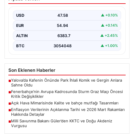
Sturm Graz Maçı Öncesi Kritik
Değişiklikler
USD
47.58
▲ +0.10%
Fenerbahçe, UEFA Şampiyonlar Ligi 3. eleme turu ilk
maçında yarın Sturm Graz takımıyla karşılaşmaya…
EUR
54.94
▲ +0.14%
ALTIN
6383.7
▲ +2.45%
BTC
3054048
▲ +1.00%
Son Eklenen Haberler
Yalova’da Kafenin Önünde Park İhlali Komik ve Gergin Anlara
■
Sahne Oldu
Fenerbahçe’nin Avrupa Kadrosunda Sturm Graz Maçı Öncesi
■
Kritik Değişiklikler
Açık Hava Mimarisinde Kalite ve bahçe mutfağı Tasarımları
■
Enflasyon Verilerinin Açıklanma Tarihi ve 2026 Mart Rakamları
■
Hakkında Detaylar
Milli Savunma Bakanı Güler’den KKTC ve Doğu Akdeniz
■
Vurgusu