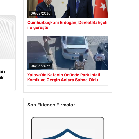
06/08/2026
Cumhurbaşkanı Erdoğan, Devlet Bahçeli
ile görüştü
05/08/2026
on
Yalova’da Kafenin Önünde Park İhlali
ık
Komik ve Gergin Anlara Sahne Oldu
Son Eklenen Firmalar