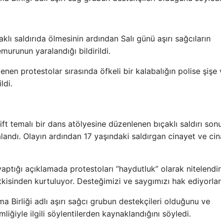
klı saldırıda ölmesinin ardından Salı günü aşırı sağcıların
urunun yaralandığı bildirildi.
en protestolar sırasında öfkeli bir kalabalığın polise şişe 
ldi.
ft temalı bir dans atölyesine düzenlenen bıçaklı saldırı son
ralandı. Olayın ardından 17 yaşındaki saldırgan cinayet ve ci
aptığı açıklamada protestoları “haydutluk” olarak nitelendir
kisinden kurtuluyor. Desteğimizi ve saygımızı hak ediyorlar
ma Birliği adlı aşırı sağcı grubun destekçileri olduğunu ve
liğiyle ilgili söylentilerden kaynaklandığını söyledi.