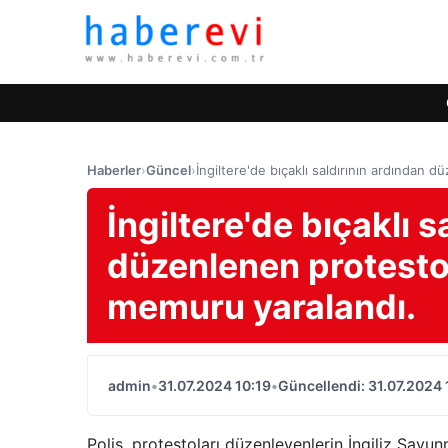
Haberler
›
Güncel
›
İngiltere'de bıçaklı saldırının ardından 
İngiltere'de bıçaklı s
düzenlenen protestol
memuru yaralandı.
admin
•
31.07.2024 10:19
•
Güncellendi: 31.07.2024 
Polis, protestoları düzenleyenlerin İngiliz Savun