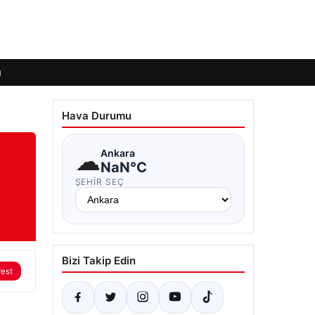
ı
Hava Durumu
☁
Ankara
NaN°C
ŞEHIR SEÇ
Bizi Takip Edin
rest
.