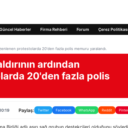
Güncel Haberler
Firma Rehberi
Forum
Çerez Politikas
düzenlenen protestolarda 20'den fazla polis memuru yaralandı.
aldırının ardından
arda 20'den fazla polis
Paylaş:
10:19
Twitter
Facebook
WhatsApp
Reddit
Pinte
ma Birliği adlı aşırı sağ grubun destekçileri olduğunu söyledi