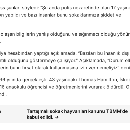
 şunları söyledi: “Şu anda polis nezaretinde olan 17 yaşın
 yapıldı ve bazı insanlar bunu sokaklarımıza şiddet ve
 dolaşan bilgilerin yanlış olduğunu ve sığınmacı olduğu yönü
.
a hesabından yaptığı açıklamada, “Bazıları bu insanlık dışı
tılı olduğunu göstermeye çalışıyor.” Açıklamada, “Durum el
erin bunu fırsat olarak kullanmasına izin vermemeliyiz” denil
1996 yılında gerçekleşti. 43 yaşındaki Thomas Hamilton, İsko
16 anaokulu öğrencisi ve öğretmenlerini vurarak öldürdü. O
ndı.
a
Tartışmalı sokak hayvanları kanunu TBMM'de
kabul edildi. →