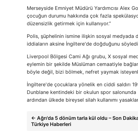
Merseyside Emniyet Müdürü Yardımcısı Alex Goss
çocuğun durumu hakkında çok fazla spekülasyon
düzensizlik getirmek için kullanıyor.”
Polis, şüphelinin ismine ilişkin sosyal medyada
iddiaların aksine İngiltere'de doğduğunu söyledi
Liverpool Bölgesi Cami Ağı grubu, X sosyal medy
eylemin bir şekilde Müslüman cemaatiyle bağlan
böyle değil, bizi bölmek, nefret yaymak isteyenl
İngiltere'de çocuklara yönelik en ciddi saldırı 
Dunblane kentindeki bir okulun spor salonunda 
ardından ülkede bireysel silah kullanımı yasakla
← Ağrı'da 5 dönüm tarla kül oldu – Son Dakik
Türkiye Haberleri