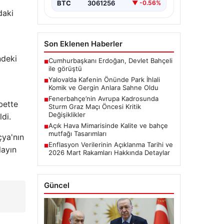
BTC
3061256
▼ -0.56%
daki
Son Eklenen Haberler
ndeki
Cumhurbaşkanı Erdoğan, Devlet Bahçeli
■
ile görüştü
Yalova’da Kafenin Önünde Park İhlali
■
Komik ve Gergin Anlara Sahne Oldu
Fenerbahçe’nin Avrupa Kadrosunda
■
bette
Sturm Graz Maçı Öncesi Kritik
Değişiklikler
di.
Açık Hava Mimarisinde Kalite ve bahçe
■
mutfağı Tasarımları
çya'nın
Enflasyon Verilerinin Açıklanma Tarihi ve
■
layın
2026 Mart Rakamları Hakkında Detaylar
Güncel