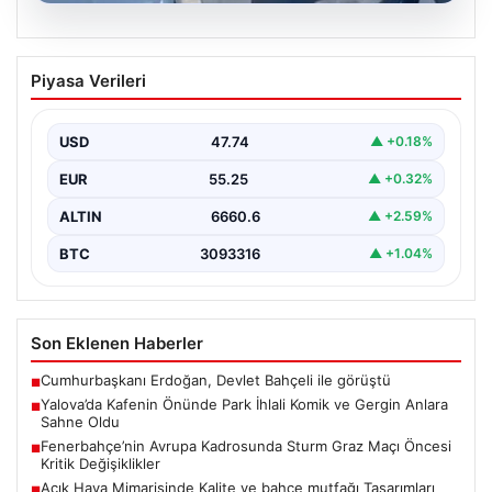
05.08.2026
Yalova’da Kafenin Önünde Park İhlali
Piyasa Verileri
Komik ve Gergin Anlara Sahne Oldu
Yalova’da ilginç bir olay yaşandı. Adnan Menderes
Mahallesi Ufuk Sokak’ta bulunan bir kafede çalışan…
USD
47.74
▲ +0.18%
EUR
55.25
▲ +0.32%
ALTIN
6660.6
▲ +2.59%
BTC
3093316
▲ +1.04%
Son Eklenen Haberler
Cumhurbaşkanı Erdoğan, Devlet Bahçeli ile görüştü
■
Yalova’da Kafenin Önünde Park İhlali Komik ve Gergin Anlara
■
Sahne Oldu
Fenerbahçe’nin Avrupa Kadrosunda Sturm Graz Maçı Öncesi
■
Kritik Değişiklikler
Açık Hava Mimarisinde Kalite ve bahçe mutfağı Tasarımları
■