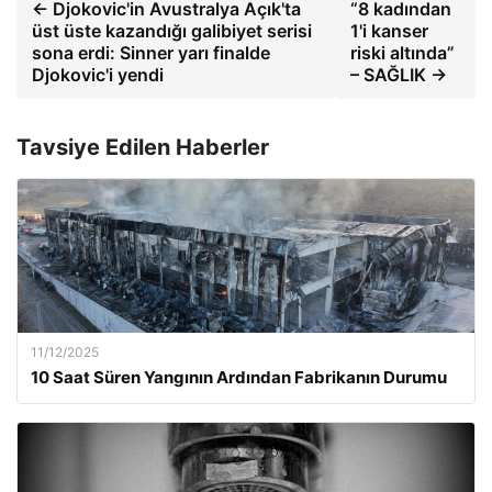
← Djokovic'in Avustralya Açık'ta
“8 kadından
üst üste kazandığı galibiyet serisi
1'i kanser
sona erdi: Sinner yarı finalde
riski altında”
Djokovic'i yendi
– SAĞLIK →
Tavsiye Edilen Haberler
11/12/2025
10 Saat Süren Yangının Ardından Fabrikanın Durumu