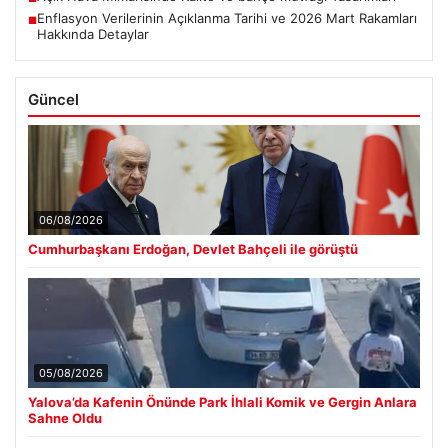
Enflasyon Verilerinin Açıklanma Tarihi ve 2026 Mart Rakamları
■
Hakkında Detaylar
Güncel
06/08/2026
Cumhurbaşkanı Erdoğan, Devlet Bahçeli ile görüştü
05/08/2026
Yalova’da Kafenin Önünde Park İhlali Komik ve Gergin Anlara
Sahne Oldu