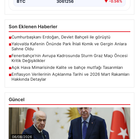
BTC
3061256
▼ -0.56%
Son Eklenen Haberler
Cumhurbaşkanı Erdoğan, Devlet Bahçeli ile görüştü
■
Yalova’da Kafenin Önünde Park İhlali Komik ve Gergin Anlara
■
Sahne Oldu
Fenerbahçe’nin Avrupa Kadrosunda Sturm Graz Maçı Öncesi
■
Kritik Değişiklikler
Açık Hava Mimarisinde Kalite ve bahçe mutfağı Tasarımları
■
Enflasyon Verilerinin Açıklanma Tarihi ve 2026 Mart Rakamları
■
Hakkında Detaylar
Güncel
06/08/2026