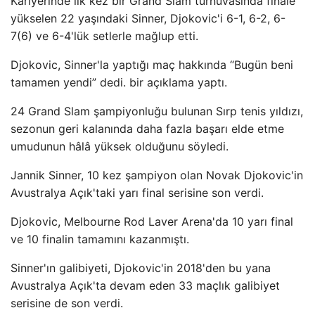
Kariyerinde ilk kez bir Grand Slam turnuvasında finale
yükselen 22 yaşındaki Sinner, Djokovic'i 6-1, 6-2, 6-
7(6) ve 6-4'lük setlerle mağlup etti.
Djokovic, Sinner'la yaptığı maç hakkında “Bugün beni
tamamen yendi” dedi. bir açıklama yaptı.
24 Grand Slam şampiyonluğu bulunan Sırp tenis yıldızı,
sezonun geri kalanında daha fazla başarı elde etme
umudunun hâlâ yüksek olduğunu söyledi.
Jannik Sinner, 10 kez şampiyon olan Novak Djokovic'in
Avustralya Açık'taki yarı final serisine son verdi.
Djokovic, Melbourne Rod Laver Arena'da 10 yarı final
ve 10 finalin tamamını kazanmıştı.
Sinner'ın galibiyeti, Djokovic'in 2018'den bu yana
Avustralya Açık'ta devam eden 33 maçlık galibiyet
serisine de son verdi.