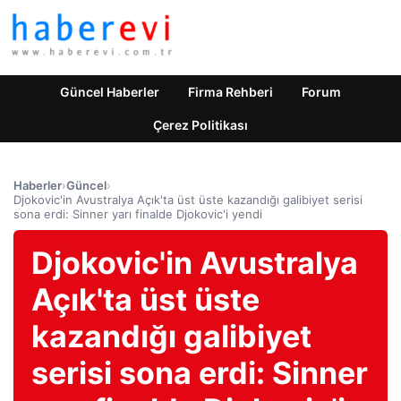
Güncel Haberler
Firma Rehberi
Forum
Çerez Politikası
Haberler
›
Güncel
›
Djokovic'in Avustralya Açık'ta üst üste kazandığı galibiyet serisi
sona erdi: Sinner yarı finalde Djokovic'i yendi
Djokovic'in Avustralya
Açık'ta üst üste
kazandığı galibiyet
serisi sona erdi: Sinner