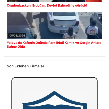
Cumhurbaşkanı Erdoğan, Devlet Bahçeli ile görüştü
05/08/2026
Yalova’da Kafenin Önünde Park İhlali Komik ve Gergin Anlara
Sahne Oldu
Son Eklenen Firmalar