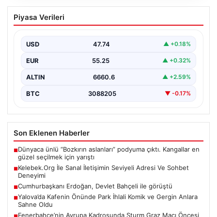
Kelebek.Org İle Sanal İletişimin Seviyeli
Piyasa Verileri
Adresi Ve Sohbet Deneyimi
Sanal ortamında bireylerin seviyeli bir biçimde iletişim
sağlaması ciddi bir önem taşımaktadır. Günümüzde
USD
47.74
▲ +0.18%
çeşitli…
EUR
55.25
▲ +0.32%
ALTIN
6660.6
▲ +2.59%
BTC
3088205
▼ -0.17%
Son Eklenen Haberler
Dünyaca ünlü “Bozkırın aslanları” podyuma çıktı. Kangallar en
■
güzel seçilmek için yarıştı
Kelebek.Org İle Sanal İletişimin Seviyeli Adresi Ve Sohbet
■
Deneyimi
Cumhurbaşkanı Erdoğan, Devlet Bahçeli ile görüştü
■
Yalova’da Kafenin Önünde Park İhlali Komik ve Gergin Anlara
■
Sahne Oldu
Fenerbahçe’nin Avrupa Kadrosunda Sturm Graz Maçı Öncesi
■