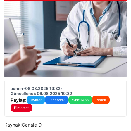
admin
•
06.08.2025 19:32
•
Güncellendi: 06.08.2025 19:32
Paylaş:
Twitter
Facebook
WhatsApp
Reddit
Pinterest
Kaynak:
Canale D