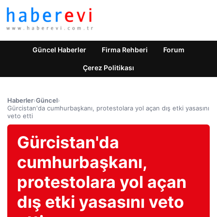
Güncel Haberler
Firma Rehberi
Forum
Çerez Politikası
Haberler
›
Güncel
›
Gürcistan'da cumhurbaşkanı, protestolara yol açan dış etki yasasını
veto etti
Gürcistan'da
cumhurbaşkanı,
protestolara yol açan
dış etki yasasını veto