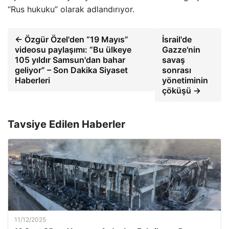
“Rus hukuku” olarak adlandırıyor.
← Özgür Özel'den “19 Mayıs”
İsrail'de
videosu paylaşımı: “Bu ülkeye
Gazze'nin
105 yıldır Samsun'dan bahar
savaş
geliyor” – Son Dakika Siyaset
sonrası
Haberleri
yönetiminin
çöküşü →
Tavsiye Edilen Haberler
11/12/2025