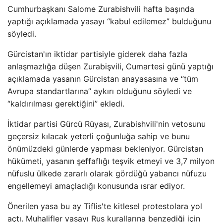
Cumhurbaşkanı Salome Zurabishvili hafta başında
yaptığı açıklamada yasayı “kabul edilemez” bulduğunu
söyledi.
Gürcistan'ın iktidar partisiyle giderek daha fazla
anlaşmazlığa düşen Zurabişvili, Cumartesi günü yaptığı
açıklamada yasanın Gürcistan anayasasına ve “tüm
Avrupa standartlarına” aykırı olduğunu söyledi ve
“kaldırılması gerektiğini” ekledi.
İktidar partisi Gürcü Rüyası, Zurabishvili'nin vetosunu
geçersiz kılacak yeterli çoğunluğa sahip ve bunu
önümüzdeki günlerde yapması bekleniyor. Gürcistan
hükümeti, yasanın şeffaflığı teşvik etmeyi ve 3,7 milyon
nüfuslu ülkede zararlı olarak gördüğü yabancı nüfuzu
engellemeyi amaçladığı konusunda ısrar ediyor.
Önerilen yasa bu ay Tiflis'te kitlesel protestolara yol
açtı. Muhalifler yasayı Rus kurallarına benzediği için