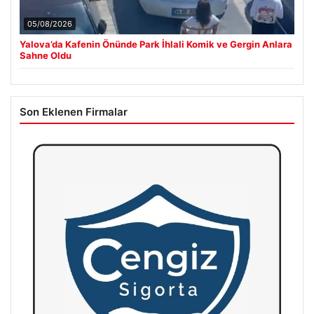
05/08/2026
Yalova’da Kafenin Önünde Park İhlali Komik ve Gergin Anlara
Sahne Oldu
Son Eklenen Firmalar