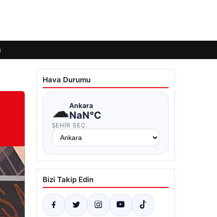
ı
Hava Durumu
ı
☁
Ankara
NaN°C
ŞEHIR SEÇ
Bizi Takip Edin