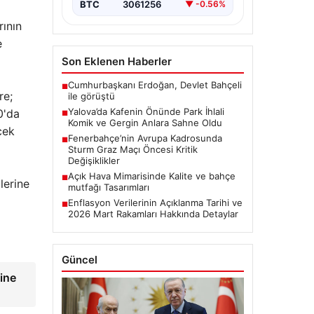
BTC
3061256
▼ -0.56%
rının
e
Son Eklenen Haberler
Cumhurbaşkanı Erdoğan, Devlet Bahçeli
■
re;
ile görüştü
Yalova’da Kafenin Önünde Park İhlali
0'da
■
Komik ve Gergin Anlara Sahne Oldu
cek
Fenerbahçe’nin Avrupa Kadrosunda
■
Sturm Graz Maçı Öncesi Kritik
Değişiklikler
Açık Hava Mimarisinde Kalite ve bahçe
■
lerine
mutfağı Tasarımları
Enflasyon Verilerinin Açıklanma Tarihi ve
■
2026 Mart Rakamları Hakkında Detaylar
Güncel
vine