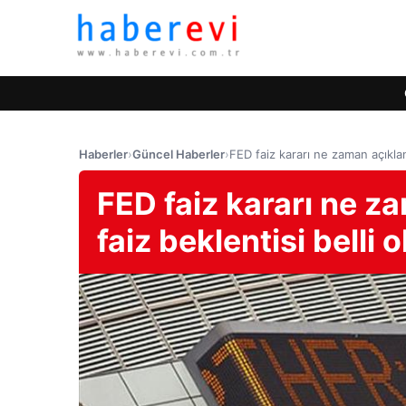
Haberler
›
Güncel Haberler
›
FED faiz kararı ne zaman açıklan
FED faiz kararı ne z
faiz beklentisi belli 