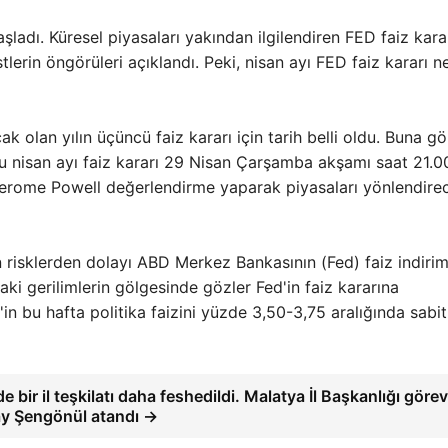
şladı. Küresel piyasaları yakından ilgilendiren FED faiz kara
lerin öngörüleri açıklandı. Peki, nisan ayı FED faiz kararı n
olan yılın üçüncü faiz kararı için tarih belli oldu. Buna gö
u nisan ayı faiz kararı 29 Nisan Çarşamba akşamı saat 21.0
Jerome Powell değerlendirme yaparak piyasaları yönlendire
 risklerden dolayı ABD Merkez Bankasının (Fed) faiz indirim
i gerilimlerin gölgesinde gözler Fed'in faiz kararına
'in bu hafta politika faizini yüzde 3,50-3,75 aralığında sabit
 bir il teşkilatı daha feshedildi. Malatya İl Başkanlığı göre
y Şengönül atandı →