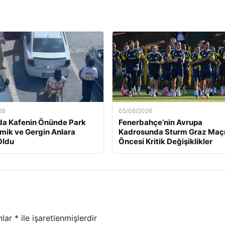
26
05/08/2026
da Kafenin Önünde Park
Fenerbahçe’nin Avrupa
Komik ve Gergin Anlara
Kadrosunda Sturm Graz Maç
Oldu
Öncesi Kritik Değişiklikler
nlar
*
ile işaretlenmişlerdir