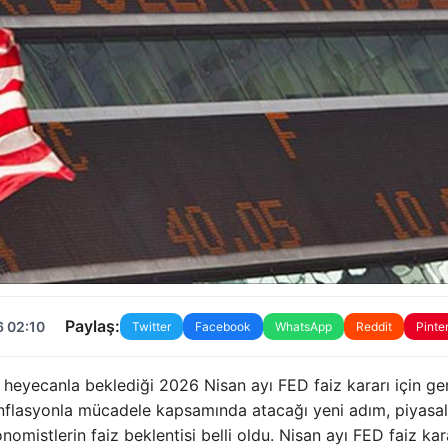
Paylaş:
6 02:10
Twitter
Facebook
WhatsApp
Reddit
Pinte
ın heyecanla beklediği 2026 Nisan ayı FED faiz kararı için ger
nflasyonla mücadele kapsamında atacağı yeni adım, piyasal
omistlerin faiz beklentisi belli oldu. Nisan ayı FED faiz kar