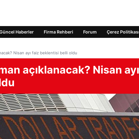
Güncel Haberler
Firma Rehberi
Forum
Çerez Politikas
acak? Nisan ayı faiz beklentisi belli oldu
aman açıklanacak? Nisan ay
oldu