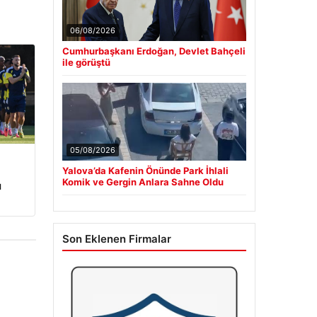
06/08/2026
Cumhurbaşkanı Erdoğan, Devlet Bahçeli
ile görüştü
05/08/2026
Yalova’da Kafenin Önünde Park İhlali
Komik ve Gergin Anlara Sahne Oldu
ı
Son Eklenen Firmalar