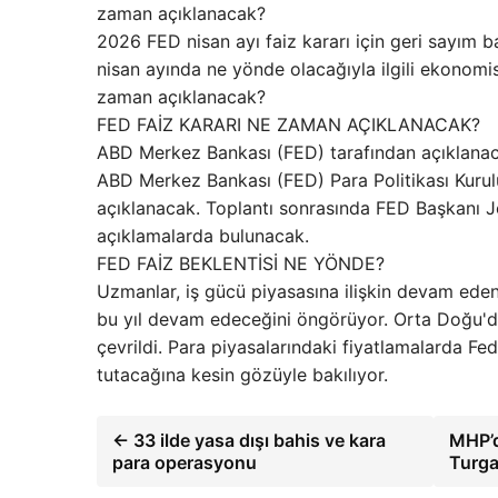
zaman açıklanacak?
2026 FED nisan ayı faiz kararı için geri sayım ba
nisan ayında ne yönde olacağıyla ilgili ekonomist
zaman açıklanacak?
FED FAİZ KARARI NE ZAMAN AÇIKLANACAK?
ABD Merkez Bankası (FED) tarafından açıklanacak 
ABD Merkez Bankası (FED) Para Politikası Kurul
açıklanacak. Toplantı sonrasında FED Başkanı 
açıklamalarda bulunacak.
FED FAİZ BEKLENTİSİ NE YÖNDE?
Uzmanlar, iş gücü piyasasına ilişkin devam eden
bu yıl devam edeceğini öngörüyor. Orta Doğu'dak
çevrildi. Para piyasalarındaki fiyatlamalarda Fed
tutacağına kesin gözüyle bakılıyor.
← 33 ilde yasa dışı bahis ve kara
MHP’de
para operasyonu
Turga