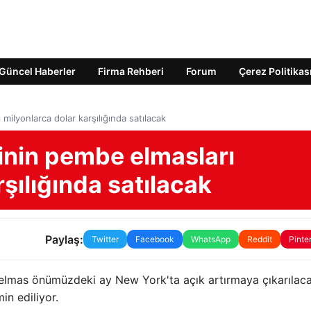
Güncel Haberler
Firma Rehberi
Forum
Çerez Politikas
 milyonlarca dolar karşılığında satılacak
sinin pembe elmasları
şılığında satılacak
Paylaş:
Twitter
Facebook
WhatsApp
Reddit
Pinte
e elmas önümüzdeki ay New York'ta açık artırmaya çıkarılaca
in ediliyor.