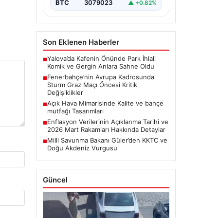
BTC
3079023
▲ +0.82%
Son Eklenen Haberler
Yalova’da Kafenin Önünde Park İhlali
■
Komik ve Gergin Anlara Sahne Oldu
Fenerbahçe’nin Avrupa Kadrosunda
■
Sturm Graz Maçı Öncesi Kritik
Değişiklikler
Açık Hava Mimarisinde Kalite ve bahçe
■
mutfağı Tasarımları
Enflasyon Verilerinin Açıklanma Tarihi ve
■
2026 Mart Rakamları Hakkında Detaylar
Milli Savunma Bakanı Güler’den KKTC ve
■
Doğu Akdeniz Vurgusu
Güncel