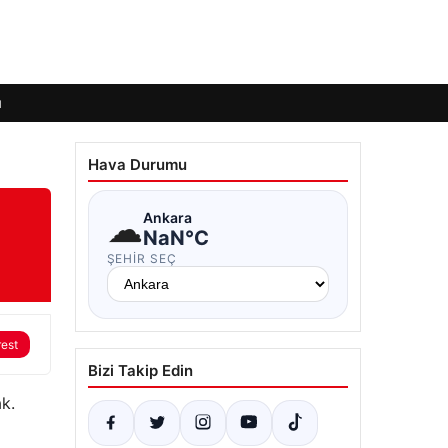
ı
Hava Durumu
☁
Ankara
NaN°C
ŞEHIR SEÇ
rest
Bizi Takip Edin
k.