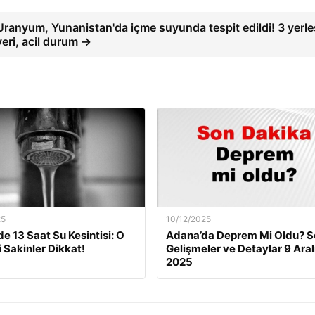
Uranyum, Yunanistan'da içme suyunda tespit edildi! 3 yerl
yeri, acil durum →
25
10/12/2025
de 13 Saat Su Kesintisi: O
Adana’da Deprem Mi Oldu? S
i Sakinler Dikkat!
Gelişmeler ve Detaylar 9 Aral
2025