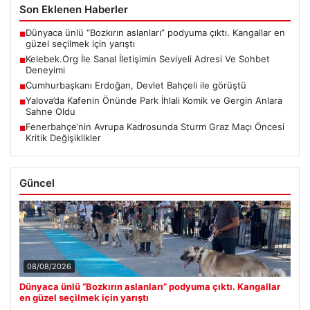
Son Eklenen Haberler
Dünyaca ünlü “Bozkırın aslanları” podyuma çıktı. Kangallar en
■
güzel seçilmek için yarıştı
Kelebek.Org İle Sanal İletişimin Seviyeli Adresi Ve Sohbet
■
Deneyimi
Cumhurbaşkanı Erdoğan, Devlet Bahçeli ile görüştü
■
Yalova’da Kafenin Önünde Park İhlali Komik ve Gergin Anlara
■
Sahne Oldu
Fenerbahçe’nin Avrupa Kadrosunda Sturm Graz Maçı Öncesi
■
Kritik Değişiklikler
Güncel
08/08/2026
Dünyaca ünlü “Bozkırın aslanları” podyuma çıktı. Kangallar
en güzel seçilmek için yarıştı