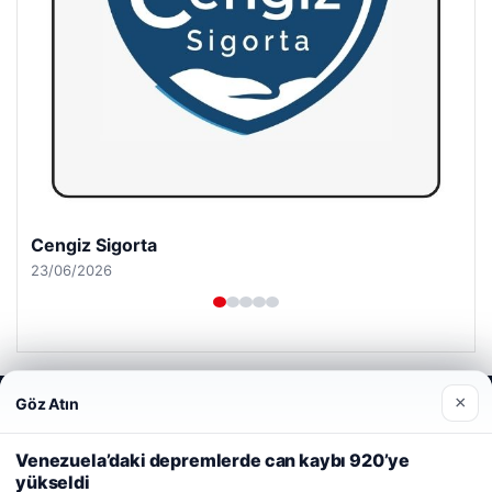
Cengiz Sigorta
23/06/2026
×
Göz Atın
Web sitemizi nasıl kullandığınızı daha iyi anlayabilmek,
deneyiminizi kişiselleştirmek ve geliştirmek amacıyla çerezler
© 2026 Haberevi – Güncel Haberler
kullanıyoruz.
Çerez Politikamız
Venezuela’daki depremlerde can kaybı 920’ye
yükseldi
Reddet
Kabul Et
rehber siteleri
Yeminli Tercüme Bürosu
|
Malta Dil Okulu
|