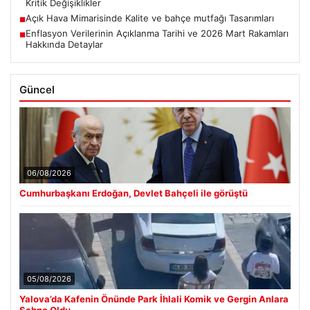
Kritik Değişiklikler
Açık Hava Mimarisinde Kalite ve bahçe mutfağı Tasarımları
■
Enflasyon Verilerinin Açıklanma Tarihi ve 2026 Mart Rakamları
■
Hakkında Detaylar
Güncel
06/08/2026
Cumhurbaşkanı Erdoğan, Devlet Bahçeli ile görüştü
05/08/2026
Yalova’da Kafenin Önünde Park İhlali Komik ve Gergin Anlara