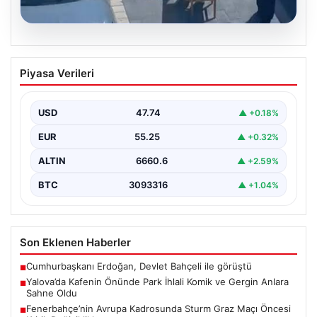
05.08.2026
Yalova’da Kafenin Önünde Park İhlali
Piyasa Verileri
Komik ve Gergin Anlara Sahne Oldu
Yalova'da ilginç bir olay yaşandı. Adnan Menderes
Mahallesi Ufuk Sokak'ta bulunan bir kafede çalışan…
USD
47.74
▲ +0.18%
EUR
55.25
▲ +0.32%
ALTIN
6660.6
▲ +2.59%
BTC
3093316
▲ +1.04%
Son Eklenen Haberler
Cumhurbaşkanı Erdoğan, Devlet Bahçeli ile görüştü
■
Yalova’da Kafenin Önünde Park İhlali Komik ve Gergin Anlara
■
Sahne Oldu
Fenerbahçe’nin Avrupa Kadrosunda Sturm Graz Maçı Öncesi
■