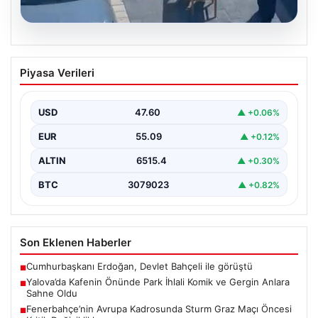
05.08.2026
Yalova’da Kafenin Önünde Park İhlali
Piyasa Verileri
Komik ve Gergin Anlara Sahne Oldu
Yalova'da ilginç bir olay yaşandı. Adnan Menderes
Mahallesi Ufuk Sokak'ta bulunan bir kafede çalışan…
USD
47.60
▲ +0.06%
EUR
55.09
▲ +0.12%
ALTIN
6515.4
▲ +0.30%
BTC
3079023
▲ +0.82%
Son Eklenen Haberler
Cumhurbaşkanı Erdoğan, Devlet Bahçeli ile görüştü
■
Yalova’da Kafenin Önünde Park İhlali Komik ve Gergin Anlara
■
Sahne Oldu
Fenerbahçe’nin Avrupa Kadrosunda Sturm Graz Maçı Öncesi
■