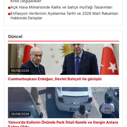
Kritik Değişiklikler
Açık Hava Mimarisinde Kalite ve bahçe mutfağı Tasarımları
■
Enflasyon Verilerinin Açıklanma Tarihi ve 2026 Mart Rakamları
■
Hakkında Detaylar
Güncel
06/08/2026
Cumhurbaşkanı Erdoğan, Devlet Bahçeli ile görüştü
05/08/2026
Yalova’da Kafenin Önünde Park İhlali Komik ve Gergin Anlara
Sahne Oldu