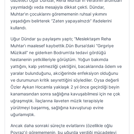
Gazeteci Uğur Dündar, Reha Muhtar’ın vefatının ardından
yayımladığı veda mesajıyla dikkat çekti. Dündar,
Muhtar’ın çocuklarını görememenin ruhsal yıkımını
yaşadığını belirterek “Zaten yapayalnızdı” ifadelerini
kullandı.
Uğur Dündar şu paylaşımı yaptı; ”Meslektaşım Reha
Muhtar’ı maalesef kaybettik.Dün Bursa’daki “Gırgıriye
Müzikali” ne giderken Bodrum’da tedavi gördüğü
hastanenin yetkilileriyle görüştüm. Yoğun bakımda
yattığını, kalp yetmezliği çektiğini, bacaklarında ödem ve
yaralar bulunduğunu, akciğerinde enfeksiyon olduğunu
ve durumunun kritik seyrettiğini söylediler. Oysa değerli
Özler Aykan Hocamla yaklaşık 2 yıl önce geçirdiği beyin
kanamasından sonra sağlığına kavuşabilmesi için ne çok
uğraşmıştık. İlaçlarına ilaveten müzik terapisiyle
yürütmeyi başarmış, sağlığına kavuşturup evine
uğurlamıştık.
Ancak daha sonraki süreçte evlatlarını (özellikle oğlu
Poyraz’ı) görememenin, bu uğurda verdiği mücadeleyi