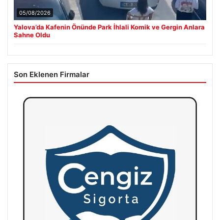
05/08/2026
Yalova’da Kafenin Önünde Park İhlali Komik ve Gergin Anlara
Sahne Oldu
Son Eklenen Firmalar