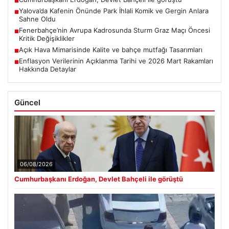
■
Yalova’da Kafenin Önünde Park İhlali Komik ve Gergin Anlara
■
Sahne Oldu
Fenerbahçe’nin Avrupa Kadrosunda Sturm Graz Maçı Öncesi
■
Kritik Değişiklikler
Açık Hava Mimarisinde Kalite ve bahçe mutfağı Tasarımları
■
Enflasyon Verilerinin Açıklanma Tarihi ve 2026 Mart Rakamları
■
Hakkında Detaylar
Güncel
06/08/2026
Cumhurbaşkanı Erdoğan, Devlet Bahçeli ile görüştü