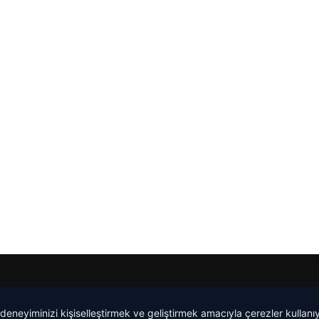
Yeminli Tercüme Bürosu
|
Malta Dil Okulu
|
lemagrup.com.t
 deneyiminizi kişiselleştirmek ve geliştirmek amacıyla çerezler kullan