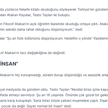
a yüzlerce felsefe kitabı okuduğunu söyleyerek Türkiye’nin gündem
nılan Atakan Kayalar, Testo Taylan ile buluştu.
en Filozof Atakan’ın açık öğretim lisesinde okuduğu ortaya çıktı. Atak
emin sebebi daha rahat olduğunu düşünüyorum.” dedi.
alar “Şu an fizik bölümünü düşünüyorum. Hedefim o yönde” ifadelerin
of Atakan’ın tarz değişikliğine de değindi.
 İNSAN”
akan’ın hiç konuşmadığı, sürekli durup düşündüğü ve sessizlik anla
 sosyal medyada da gündem oldu. Testo Taylan “Kendisi biraz içine kap
i ifade etmeyi sevmiyor. Şu an 16 yaşında. Önünde çok güzel bir gel
 sana karşı kutuplaştı. Sana biraz böyle yabani muamelesi yaptı. Dışa
 çocuk da değil. Gayet normal bir insan” dedi.