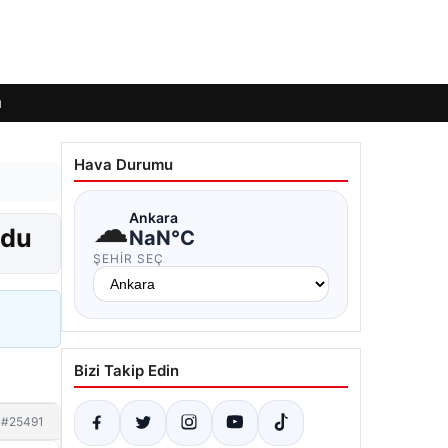
ı
Hava Durumu
☁
Ankara
ldu
NaN°C
ŞEHIR SEÇ
Bizi Takip Edin
#25491