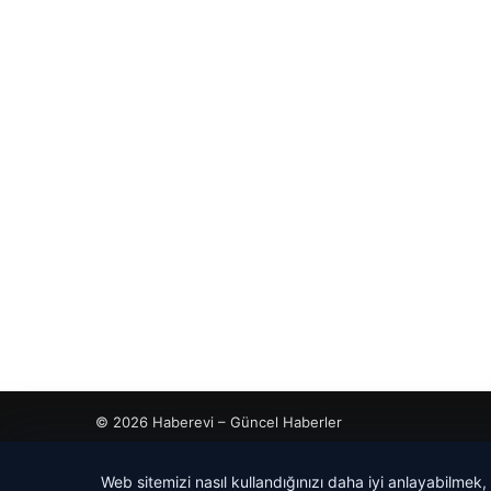
© 2026 Haberevi – Güncel Haberler
Web sitemizi nasıl kullandığınızı daha iyi anlayabilmek,
ahis
ahis
cio
dhub