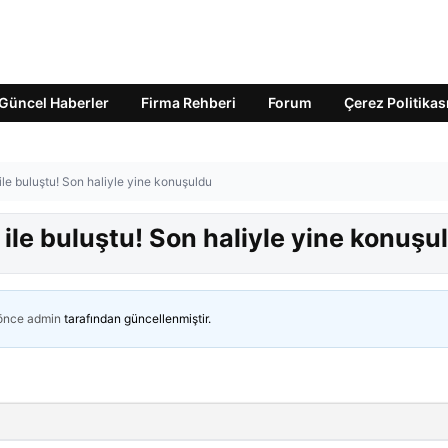
Güncel Haberler
Firma Rehberi
Forum
Çerez Politikas
ile buluştu! Son haliyle yine konuşuldu
 ile buluştu! Son haliyle yine konuşu
 önce
admin
tarafından güncellenmiştir.