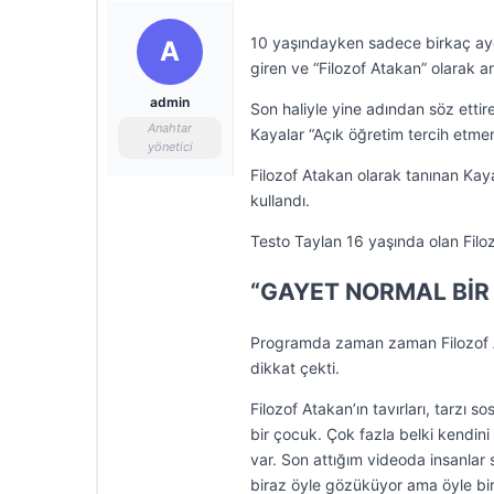
10 yaşındayken sadece birkaç ayd
A
giren ve “Filozof Atakan” olarak a
admin
Son haliyle yine adından söz ettir
Anahtar
Kayalar “Açık öğretim tercih etm
yönetici
Filozof Atakan olarak tanınan Kay
kullandı.
Testo Taylan 16 yaşında olan Filoz
“GAYET NORMAL BİR
Programda zaman zaman Filozof At
dikkat çekti.
Filozof Atakan’ın tavırları, tarzı
bir çocuk. Çok fazla belki kendin
var. Son attığım videoda insanlar
biraz öyle gözüküyor ama öyle bir