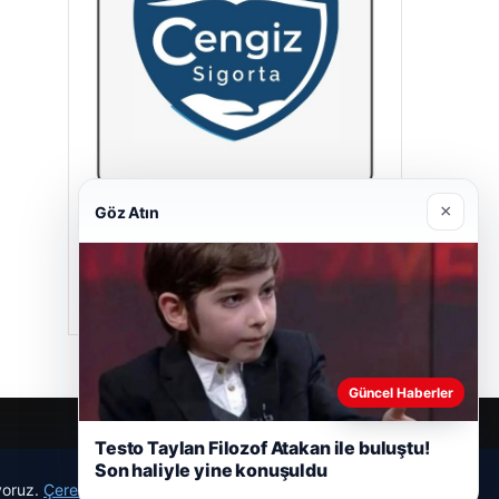
×
Göz Atın
Cengiz Sigorta
23/06/2026
Güncel Haberler
Testo Taylan Filozof Atakan ile buluştu!
Son haliyle yine konuşuldu
r
ıyoruz.
Çerez Politikamız
Reddet
Kabul Et