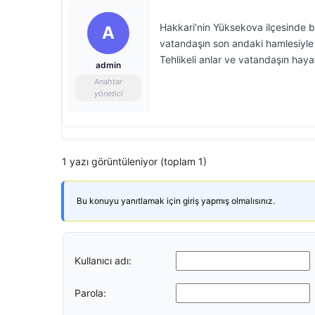
Hakkari’nin Yüksekova ilçesinde bir
A
vatandaşın son andaki hamlesiyle k
Tehlikeli anlar ve vatandaşın hayat
admin
Anahtar
yönetici
1 yazı görüntüleniyor (toplam 1)
Bu konuyu yanıtlamak için giriş yapmış olmalısınız.
Kullanıcı adı:
Parola: