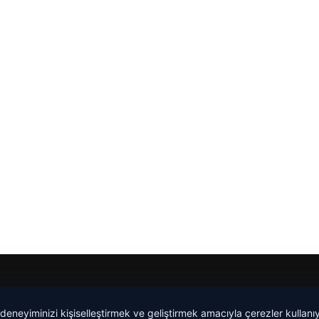
Yeminli Tercüme Bürosu
|
Malta Dil Okulu
|
lemagrup.com.t
 deneyiminizi kişiselleştirmek ve geliştirmek amacıyla çerezler kullan