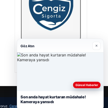
×
Göz Atın
Cengiz Sigorta
23/06/2026
Güncel Haberler
Son anda hayat kurtaran müdahale!
Kameraya yansıdı
r
ıyoruz.
Çerez Politikamız
Reddet
Kabul Et