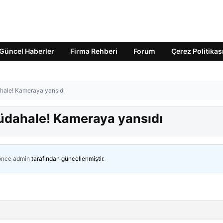
Güncel Haberler
Firma Rehberi
Forum
Çerez Politikas
hale! Kameraya yansıdı
üdahale! Kameraya yansıdı
 önce
admin
tarafından güncellenmiştir.