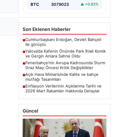
BTC
3079023
▲ +0.82%
Son Eklenen Haberler
Cumhurbaşkanı Erdoğan, Devlet Bahçeli
■
ile görüştü
Yalova’da Kafenin Önünde Park İhlali Komik
■
ve Gergin Anlara Sahne Oldu
Fenerbahçe’nin Avrupa Kadrosunda Sturm
■
Graz Maçı Öncesi Kritik Değişiklikler
Açık Hava Mimarisinde Kalite ve bahçe
■
mutfağı Tasarımları
Enflasyon Verilerinin Açıklanma Tarihi ve
■
2026 Mart Rakamları Hakkında Detaylar
Güncel