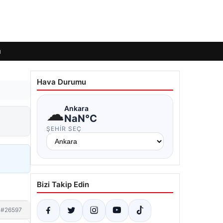
ı
Hava Durumu
☁
Ankara
NaN°C
ŞEHIR SEÇ
Bizi Takip Edin
#26597