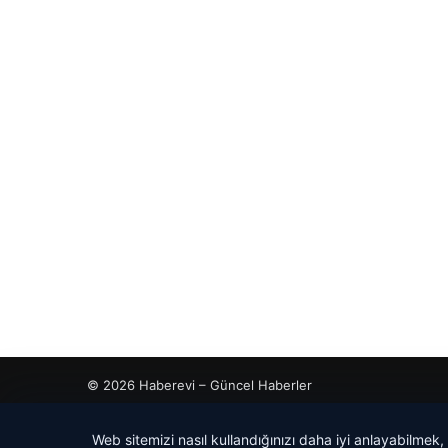
© 2026 Haberevi – Güncel Haberler
Web sitemizi nasıl kullandığınızı daha iyi anlayabilmek,
ahis
ahis
cio
rdhub