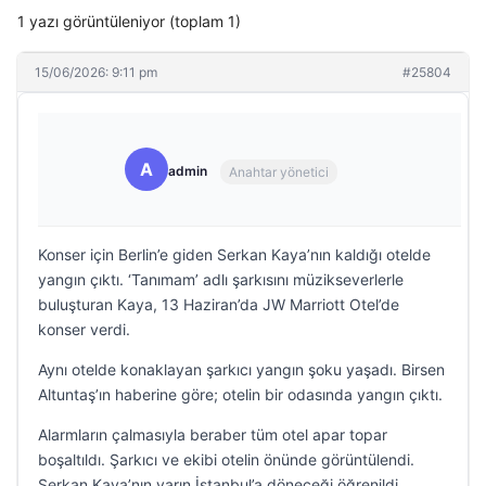
1 yazı görüntüleniyor (toplam 1)
15/06/2026: 9:11 pm
#25804
A
admin
Anahtar yönetici
Konser için Berlin’e giden Serkan Kaya’nın kaldığı otelde
yangın çıktı. ‘Tanımam’ adlı şarkısını müzikseverlerle
buluşturan Kaya, 13 Haziran’da JW Marriott Otel’de
konser verdi.
Aynı otelde konaklayan şarkıcı yangın şoku yaşadı. Birsen
Altuntaş’ın haberine göre; otelin bir odasında yangın çıktı.
Alarmların çalmasıyla beraber tüm otel apar topar
boşaltıldı. Şarkıcı ve ekibi otelin önünde görüntülendi.
Serkan Kaya’nın yarın İstanbul’a döneceği öğrenildi.