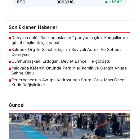
BTC
3093316
▲ +1.04%
Son Eklenen Haberler
Dünyaca ünlü “Bozkırın aslanları” podyuma çıktı. Kangallar en
■
güzel seçilmek için yarıştı
Kelebek.Org İle Sanal İletişimin Seviyeli Adresi Ve Sohbet
■
Deneyimi
Cumhurbaşkanı Erdoğan, Devlet Bahçeli ile görüştü
■
Yalova’da Kafenin Önünde Park İhlali Komik ve Gergin Anlara
■
Sahne Oldu
Fenerbahçe’nin Avrupa Kadrosunda Sturm Graz Maçı Öncesi
■
Kritik Değişiklikler
Güncel