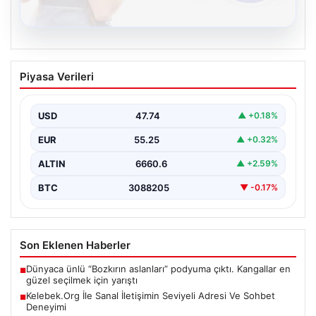
08.08.2026
Kelebek.Org İle Sanal İletişimin Seviyeli
Piyasa Verileri
Adresi Ve Sohbet Deneyimi
Sanal ortamında bireylerin seviyeli bir biçimde iletişim
sağlaması ciddi bir önem taşımaktadır. Günümüzde
USD
47.74
▲ +0.18%
çeşitli…
EUR
55.25
▲ +0.32%
ALTIN
6660.6
▲ +2.59%
BTC
3088205
▼ -0.17%
Son Eklenen Haberler
Dünyaca ünlü “Bozkırın aslanları” podyuma çıktı. Kangallar en
■
güzel seçilmek için yarıştı
Kelebek.Org İle Sanal İletişimin Seviyeli Adresi Ve Sohbet
■
Deneyimi