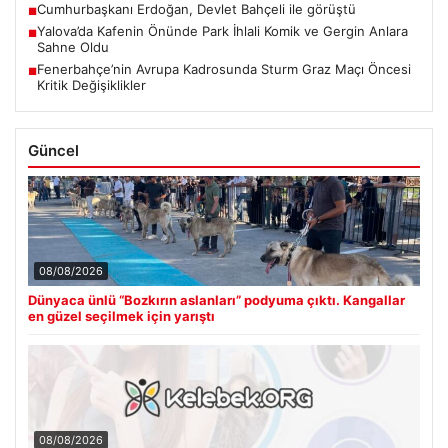
Cumhurbaşkanı Erdoğan, Devlet Bahçeli ile görüştü
■
Yalova’da Kafenin Önünde Park İhlali Komik ve Gergin Anlara
■
Sahne Oldu
Fenerbahçe’nin Avrupa Kadrosunda Sturm Graz Maçı Öncesi
■
Kritik Değişiklikler
Güncel
08/08/2026
Dünyaca ünlü “Bozkırın aslanları” podyuma çıktı. Kangallar
en güzel seçilmek için yarıştı
08/08/2026