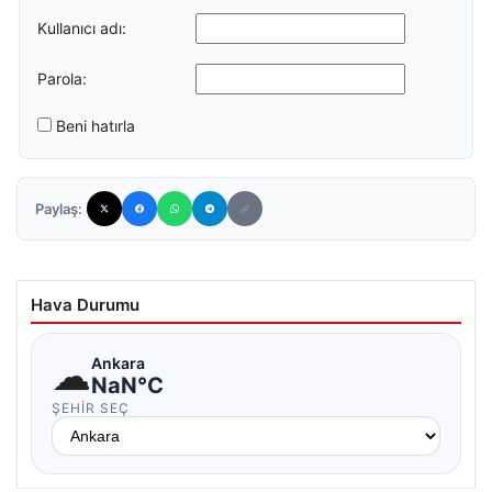
Kullanıcı adı:
Parola:
Beni hatırla
Paylaş:
Hava Durumu
☁
Ankara
NaN°C
ŞEHIR SEÇ