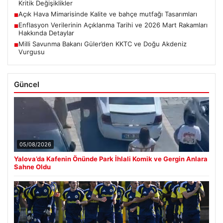
Kritik Değişiklikler
Açık Hava Mimarisinde Kalite ve bahçe mutfağı Tasarımları
■
Enflasyon Verilerinin Açıklanma Tarihi ve 2026 Mart Rakamları
■
Hakkında Detaylar
Milli Savunma Bakanı Güler’den KKTC ve Doğu Akdeniz
■
Vurgusu
Güncel
05/08/2026
Yalova’da Kafenin Önünde Park İhlali Komik ve Gergin Anlara
Sahne Oldu