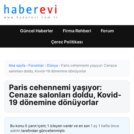
Güncel Haberler
Firma Rehberi
Forum
Çerez Politikası
Ana sayfa
›
Forumlar
›
Dünya
›
Paris cehennemi yaşıyor: Cenaze
salonları doldu, Kovid-19 dönemine dönüyorlar
Paris cehennemi yaşıyor:
Cenaze salonları doldu, Kovid-
19 dönemine dönüyorlar
Bu konu 0 yanıt içerir, 1 izleyen vardır ve en son
1 ay 1 hafta önce
admin
tarafından güncellenmiştir.