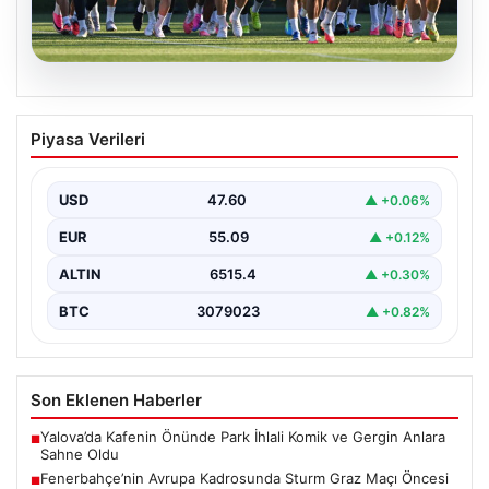
05.08.2026
Fenerbahçe’nin Avrupa Kadrosunda
Piyasa Verileri
Sturm Graz Maçı Öncesi Kritik
Değişiklikler
USD
47.60
▲ +0.06%
Fenerbahçe, UEFA Şampiyonlar Ligi 3. eleme turu ilk
maçında yarın Sturm Graz takımıyla karşılaşmaya…
EUR
55.09
▲ +0.12%
ALTIN
6515.4
▲ +0.30%
BTC
3079023
▲ +0.82%
Son Eklenen Haberler
Yalova’da Kafenin Önünde Park İhlali Komik ve Gergin Anlara
■
Sahne Oldu
Fenerbahçe’nin Avrupa Kadrosunda Sturm Graz Maçı Öncesi
■