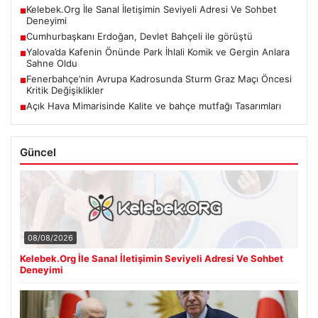
Kelebek.Org İle Sanal İletişimin Seviyeli Adresi Ve Sohbet
■
Deneyimi
Cumhurbaşkanı Erdoğan, Devlet Bahçeli ile görüştü
■
Yalova’da Kafenin Önünde Park İhlali Komik ve Gergin Anlara
■
Sahne Oldu
Fenerbahçe’nin Avrupa Kadrosunda Sturm Graz Maçı Öncesi
■
Kritik Değişiklikler
Açık Hava Mimarisinde Kalite ve bahçe mutfağı Tasarımları
■
Güncel
08/08/2026
Kelebek.Org İle Sanal İletişimin Seviyeli Adresi Ve Sohbet
Deneyimi