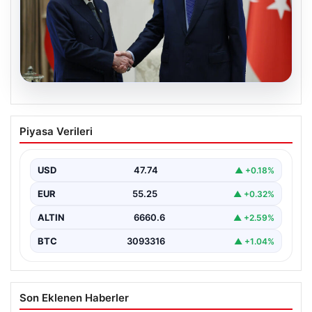
06.08.2026
Cumhurbaşkanı Erdoğan, Devlet
Piyasa Verileri
Bahçeli ile görüştü
USD
47.74
▲ +0.18%
EUR
55.25
▲ +0.32%
ALTIN
6660.6
▲ +2.59%
BTC
3093316
▲ +1.04%
Son Eklenen Haberler